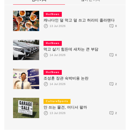
HotNews
캐나다인 덜 먹고 덜 쓰고 허리띠 졸라맨다
13 Jul 2026
0
HotNews
먹고 살기 힘든데 새차는 큰 부담
14 Jul 2026
0
HotNews
조성훈 장관 숙박비용 논란
14 Jul 2026
2
CultureSports
안 쓰는 물건, 어디서 팔까
13 Jul 2026
2