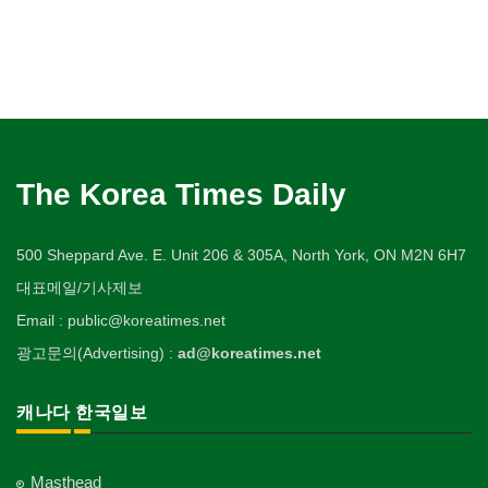
The Korea Times Daily
500 Sheppard Ave. E. Unit 206 & 305A, North York, ON M2N 6H7
대표메일/기사제보
Email : public@koreatimes.net
광고문의(Advertising) :
ad@koreatimes.net
캐나다 한국일보
Masthead