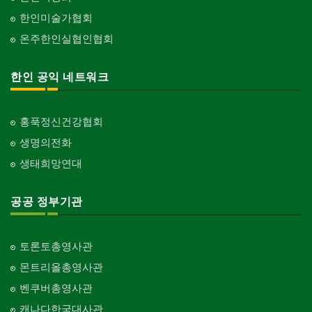
한인미술가협회
온주한인실협인협회
한인 공익 네트워크
홍푹정신건강협회
생명의전화
생태희망연대
공공 정부기관
토론토총영사관
몬트리올총영사관
벤쿠버총영사관
캐나다한국대사관