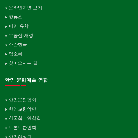
온라인지면 보기
핫뉴스
이민·유학
부동산·재정
주간한국
업소록
찾아오시는 길
한인 문화예술 연합
한인문인협회
한인교향악단
한국학교연합회
토론토한인회
한인여성회