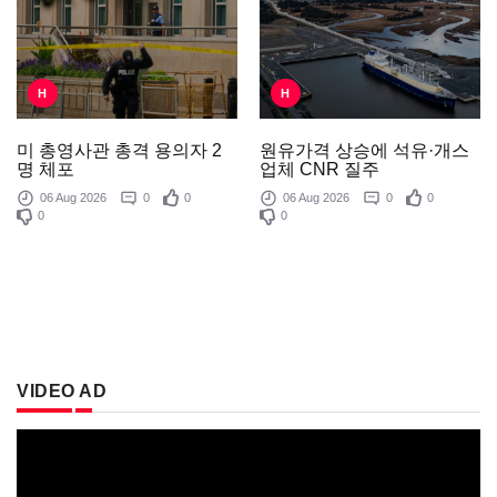
H
H
원유가격 상승에 석유·개스
미 총영사관 총격 용의자 2
업체 CNR 질주
명 체포
06 Aug 2026
0
0
06 Aug 2026
0
0
0
0
VIDEO AD