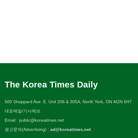
The Korea Times Daily
500 Sheppard Ave. E. Unit 206 & 305A, North York, ON M2N 6H7
대표메일/기사제보
Email : public@koreatimes.net
광고문의(Advertising) :
ad@koreatimes.net