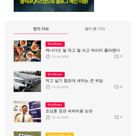
인기 기사
많이 본 기사
HotNews
캐나다인 덜 먹고 덜 쓰고 허리띠 졸라맨다
13 Jul 2026
0
HotNews
먹고 살기 힘든데 새차는 큰 부담
14 Jul 2026
0
HotNews
조성훈 장관 숙박비용 논란
14 Jul 2026
2
CultureSports