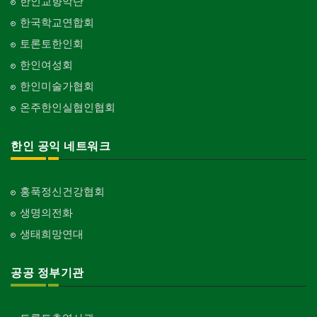
한인교향악단
한국학교연합회
토론토한인회
한인여성회
한인미술가협회
온주한인실협인협회
한인 공익 네트워크
홍푹정신건강협회
생명의전화
생태희망연대
공공 정부기관