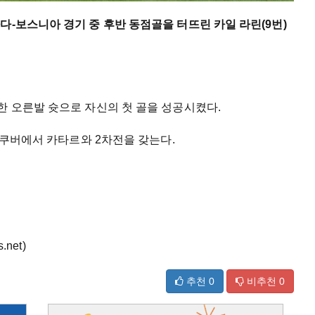
다-보스니아 경기 중 후반 동점골을 터뜨린 카일 라린(9번)
한 오른발 슛으로 자신의 첫 골을 성공시켰다.
 밴쿠버에서 카타르와 2차전을 갖는다.
net)
추천
0
비추천
0