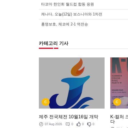
타코마 한인회 월드컵 합동 응원
캐나다, 오늘(12일) 보스니아와 1차전
홍명보호, 체코에 2-1 역전승
카테고리 기사
C
C
제주 전국체전 10월16일 개막
K-컬처
다
07 Aug 2026
0
0
0