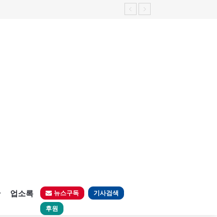
판
업소록
뉴스구독
기사검색
후원