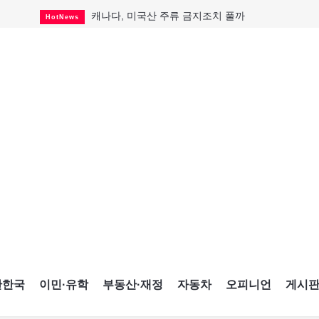
캐나다, 미국산 주류 금지조치 풀까
HotNews
제주 전국체전 10월16일 개막
CultureSports
퇴역 군용기, 산불 진화에 투입
HotNews
국세청 등 해킹 피해자 보상 청구 시작
HotNews
살사축제 총격 용의자 기소
HotNews
아동병원 직원 성범죄 혐의로 기소
HotNews
미국 영주권 수속 한인, 공항서 체포돼
HotNews
K-컬처 크루즈 타고 토론토 달군다
CultureSports
CNE에 한국의 맛과 멋 스며든다
HotNews
간한국
이민·유학
부동산·재정
자동차
오피니언
게시