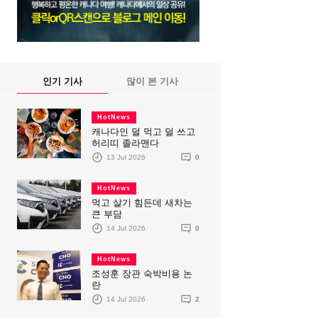
인기 기사
많이 본 기사
HotNews
캐나다인 덜 먹고 덜 쓰고
허리띠 졸라맨다
13 Jul 2026
0
HotNews
먹고 살기 힘든데 새차는
큰 부담
14 Jul 2026
0
HotNews
조성훈 장관 숙박비용 논
란
14 Jul 2026
2