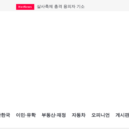
살사축제 총격 용의자 기소
HotNews
아동병원 직원 성범죄 혐의로 기소
HotNews
미국 영주권 수속 한인, 공항서 체포돼
HotNews
K-컬처 크루즈 타고 토론토 달군다
CultureSports
CNE에 한국의 맛과 멋 스며든다
HotNews
캐나다, 미국산 주류 금지조치 풀까
HotNews
제주 전국체전 10월16일 개막
CultureSports
퇴역 군용기, 산불 진화에 투입
HotNews
국세청 등 해킹 피해자 보상 청구 시작
HotNews
간한국
이민·유학
부동산·재정
자동차
오피니언
게시