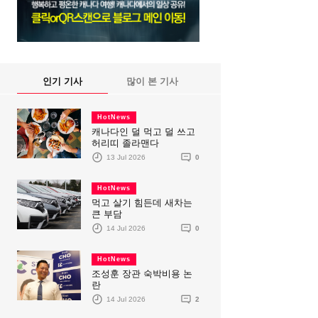
인기 기사
많이 본 기사
HotNews
캐나다인 덜 먹고 덜 쓰고
허리띠 졸라맨다
13 Jul 2026
0
HotNews
먹고 살기 힘든데 새차는
큰 부담
14 Jul 2026
0
HotNews
조성훈 장관 숙박비용 논
란
14 Jul 2026
2