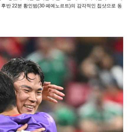
후반 22분 황인범(30∙페예노르트)의 감각적인 칩샷으로 동