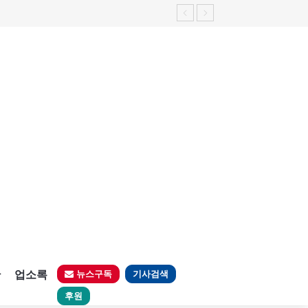
판
업소록
뉴스구독
기사검색
후원