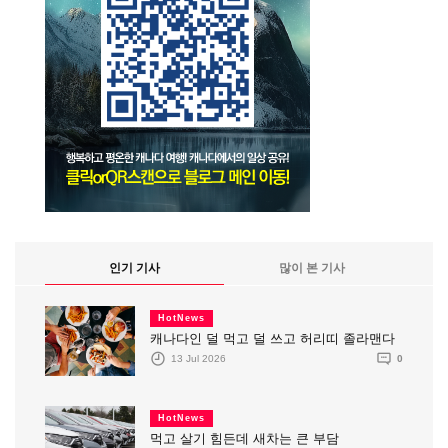
인기 기사
많이 본 기사
HotNews
캐나다인 덜 먹고 덜 쓰고 허리띠 졸라맨다
13 Jul 2026
0
HotNews
먹고 살기 힘든데 새차는 큰 부담