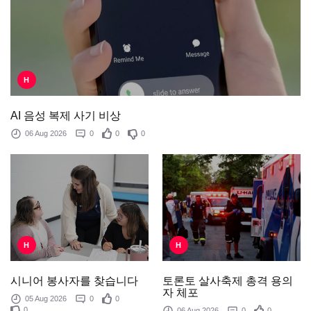
H
AI 음성 복제 사기 비상
06 Aug 2026
0
0
0
H
H
토론토 살사축제 총격 용의
시니어 봉사자를 찾습니다
자 체포
05 Aug 2026
0
0
0
06 Aug 2026
0
0