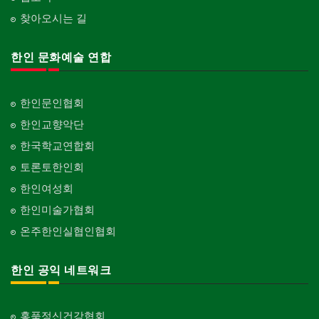
찾아오시는 길
한인 문화예술 연합
한인문인협회
한인교향악단
한국학교연합회
토론토한인회
한인여성회
한인미술가협회
온주한인실협인협회
한인 공익 네트워크
홍푹정신건강협회