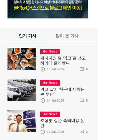
인기 기사
많이 본 기사
HotNews
캐나다인 덜 먹고 덜 쓰고
허리띠 졸라맨다
13 Jul 2026
0
HotNews
먹고 살기 힘든데 새차는
큰 부담
14 Jul 2026
0
HotNews
조성훈 장관 숙박비용 논
란
14 Jul 2026
2