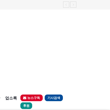
판
업소록
뉴스구독
기사검색
후원