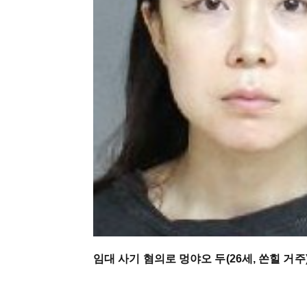
임대 사기 혐의로 멍야오 두(26세, 쏜힐 거