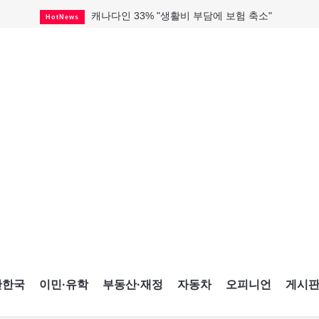
캐나다인 33% "생활비 부담에 보험 축소"
HotNews
해외 수감 한국인 4년 새 25% 늘어
HotNews
"마약 범죄에 연루됐으니 돈 보내라"
HotNews
토론토 살사축제 총격 용의자 체포
HotNews
세계 10대 구조물서 내려오는 CN타워
CultureSports
미시사가서 경찰 수사 중 총격 발생
HotNews
미 총영사관 총격 용의자 2명 체포
HotNews
캐나다 공룡 화석, 주화로 탄생
CultureSports
블루어노인회, 쏠쏠한 지원금 확보
HotNews
간한국
이민·유학
부동산·재정
자동차
오피니언
게시