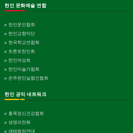
한인 문화예술 연합
한인문인협회
한인교향악단
한국학교연합회
토론토한인회
한인여성회
한인미술가협회
온주한인실협인협회
한인 공익 네트워크
홍푹정신건강협회
생명의전화
생태희망연대