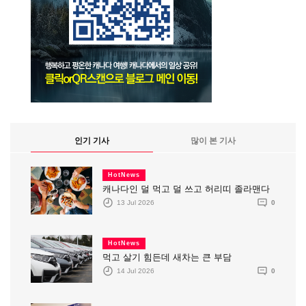
인기 기사
많이 본 기사
HotNews
캐나다인 덜 먹고 덜 쓰고 허리띠 졸라맨다
13 Jul 2026
0
HotNews
먹고 살기 힘든데 새차는 큰 부담
14 Jul 2026
0