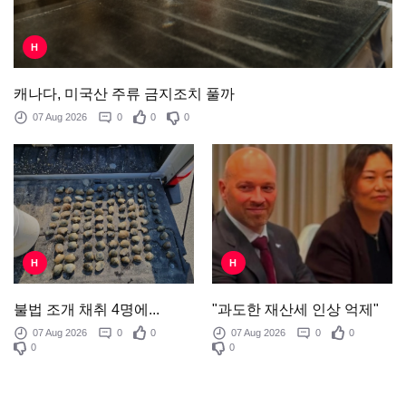
H
캐나다, 미국산 주류 금지조치 풀까
07 Aug 2026
0
0
0
H
H
"과도한 재산세 인상 억제"
불법 조개 채취 4명에...
07 Aug 2026
0
0
07 Aug 2026
0
0
0
0