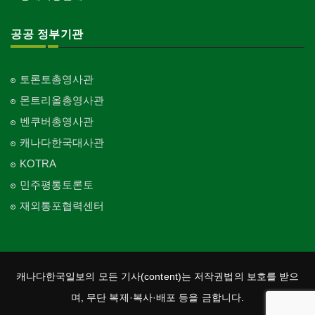
공공 정부기관
토론토총영사관
몬트리올총영사관
벤쿠버총영사관
캐나다한국대사관
KOTRA
민주평통토론토
재외통포협력센터
캐나다한국일보의 모든 기사(content)는 저작권법의 보호를 받으
며, 무단 복제·복사·배포 등을 금합니다.