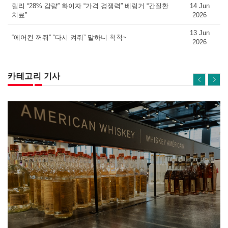
릴리 “28% 감량” 화이자 “가격 경쟁력” 베링거 “간질환
14 Jun
치료”
2026
13 Jun
“에어컨 꺼줘” “다시 켜줘” 말하니 척척~
2026
카테고리 기사