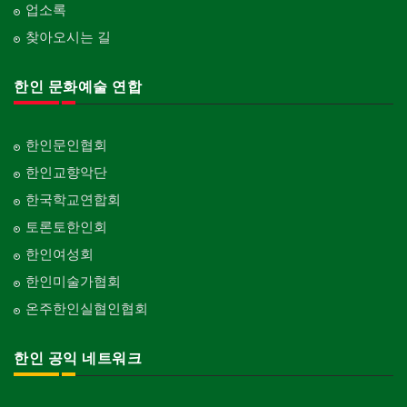
업소록
찾아오시는 길
한인 문화예술 연합
한인문인협회
한인교향악단
한국학교연합회
토론토한인회
한인여성회
한인미술가협회
온주한인실협인협회
한인 공익 네트워크