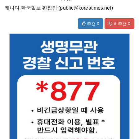
캐나다 한국일보 편집팀 (public@koreatimes.net)
추천
0
비추천
0