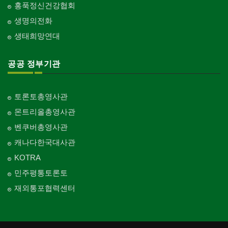
홍푹정신건강협회
생명의전화
생태희망연대
공공 정부기관
토론토총영사관
몬트리올총영사관
벤쿠버총영사관
캐나다한국대사관
KOTRA
민주평통토론토
재외통포협력센터