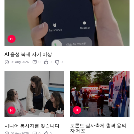
H
AI 음성 복제 사기 비상
06 Aug 2026
0
0
0
H
H
토론토 살사축제 총격 용의
시니어 봉사자를 찾습니다
자 체포
05 Aug 2026
0
0