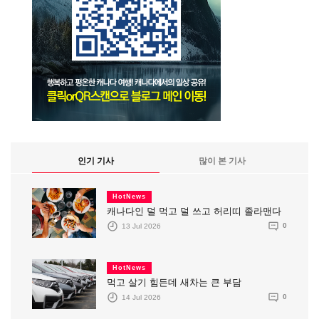
인기 기사
많이 본 기사
HotNews
캐나다인 덜 먹고 덜 쓰고 허리띠 졸라맨다
13 Jul 2026
0
HotNews
먹고 살기 힘든데 새차는 큰 부담
14 Jul 2026
0