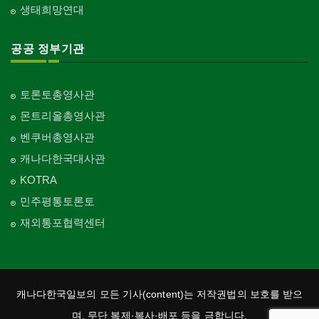
생태희망연대
공공 정부기관
토론토총영사관
몬트리올총영사관
벤쿠버총영사관
캐나다한국대사관
KOTRA
민주평통토론토
재외통포협력센터
캐나다한국일보의 모든 기사(content)는 저작권법의 보호를 받으
며, 무단 복제·복사·배포 등을 금합니다.