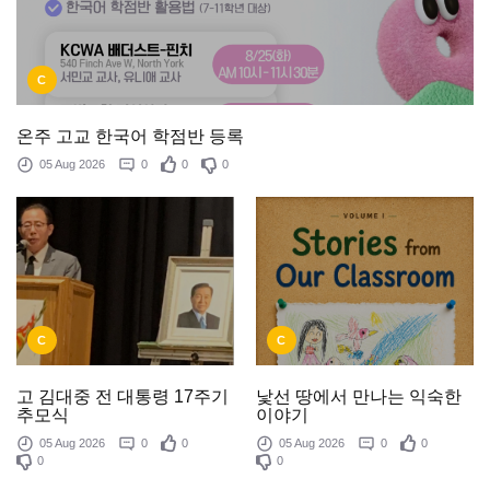
C
온주 고교 한국어 학점반 등록
05 Aug 2026
0
0
0
C
C
낯선 땅에서 만나는 익숙한
고 김대중 전 대통령 17주기
이야기
추모식
05 Aug 2026
0
0
05 Aug 2026
0
0
0
0