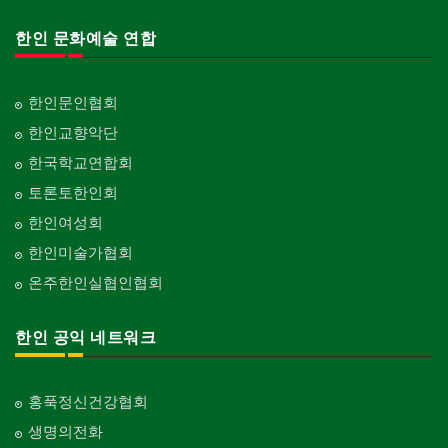
한인 문화예술 연합
한인문인협회
한인교향악단
한국학교연합회
토론토한인회
한인여성회
한인미술가협회
온주한인실협인협회
한인 공익 네트워크
홍푹정신건강협회
생명의전화