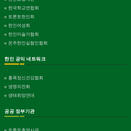
한국학교연합회
토론토한인회
한인여성회
한인미술가협회
온주한인실협인협회
한인 공익 네트워크
홍푹정신건강협회
생명의전화
생태희망연대
공공 정부기관
토론토총영사관