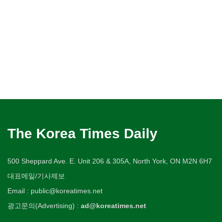
The Korea Times Daily
500 Sheppard Ave. E. Unit 206 & 305A, North York, ON M2N 6H7
대표메일/기사제보
Email : public@koreatimes.net
광고문의(Advertising) :
ad@koreatimes.net