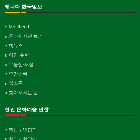
캐나다 한국일보
Masthead
온라인지면 보기
핫뉴스
이민·유학
부동산·재정
주간한국
업소록
찾아오시는 길
한인 문화예술 연합
한인문인협회
한인교향악단