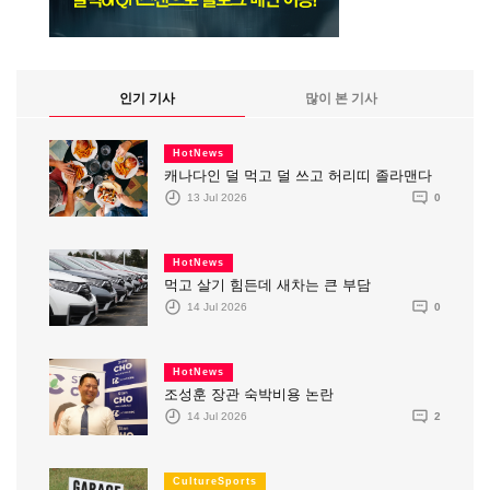
인기 기사
많이 본 기사
HotNews
캐나다인 덜 먹고 덜 쓰고 허리띠 졸라맨다
13 Jul 2026
0
HotNews
먹고 살기 힘든데 새차는 큰 부담
14 Jul 2026
0
HotNews
조성훈 장관 숙박비용 논란
14 Jul 2026
2
CultureSports