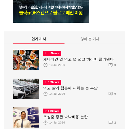
인기 기사
많이 본 기사
HotNews
캐나다인 덜 먹고 덜 쓰고 허리띠 졸라맨다
13 Jul 2026
0
HotNews
먹고 살기 힘든데 새차는 큰 부담
14 Jul 2026
0
HotNews
조성훈 장관 숙박비용 논란
14 Jul 2026
2