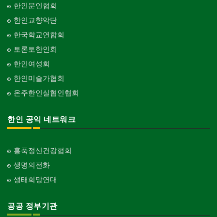
한인문인협회
한인교향악단
한국학교연합회
토론토한인회
한인여성회
한인미술가협회
온주한인실협인협회
한인 공익 네트워크
홍푹정신건강협회
생명의전화
생태희망연대
공공 정부기관