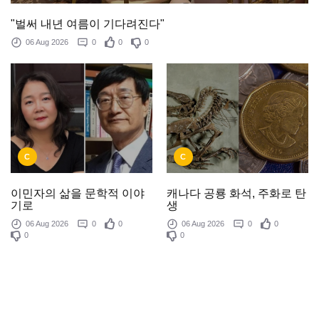
"벌써 내년 여름이 기다려진다"
06 Aug 2026
0
0
0
C
C
이민자의 삶을 문학적 이야
캐나다 공룡 화석, 주화로 탄
기로
생
06 Aug 2026
0
0
06 Aug 2026
0
0
0
0