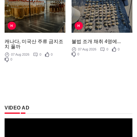
H
H
불법 조개 채취 4명에...
캐나다, 미국산 주류 금지조
치 풀까
07 Aug 2026
0
0
0
07 Aug 2026
0
0
0
VIDEO AD