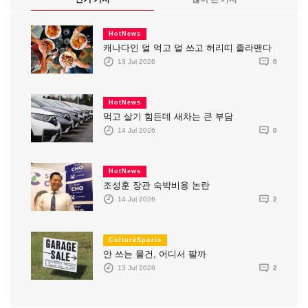
HotNews
캐나다인 덜 먹고 덜 쓰고 허리띠 졸라맨다
13 Jul 2026
0
HotNews
먹고 살기 힘든데 새차는 큰 부담
14 Jul 2026
0
HotNews
조성훈 장관 숙박비용 논란
14 Jul 2026
2
CultureSports
안 쓰는 물건, 어디서 팔까
13 Jul 2026
2