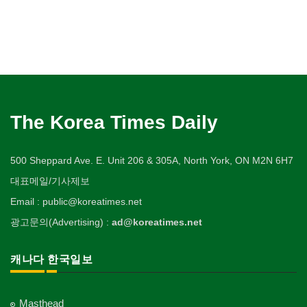
The Korea Times Daily
500 Sheppard Ave. E. Unit 206 & 305A, North York, ON M2N 6H7
대표메일/기사제보
Email : public@koreatimes.net
광고문의(Advertising) :
ad@koreatimes.net
캐나다 한국일보
Masthead