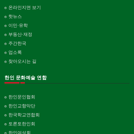
온라인지면 보기
핫뉴스
이민·유학
부동산·재정
주간한국
업소록
찾아오시는 길
한인 문화예술 연합
한인문인협회
한인교향악단
한국학교연합회
토론토한인회
한인여성회