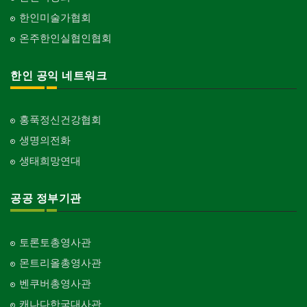
한인미술가협회
온주한인실협인협회
한인 공익 네트워크
홍푹정신건강협회
생명의전화
생태희망연대
공공 정부기관
토론토총영사관
몬트리올총영사관
벤쿠버총영사관
캐나다한국대사관