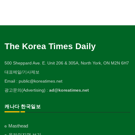
The Korea Times Daily
500 Sheppard Ave. E. Unit 206 & 305A, North York, ON M2N 6H7
대표메일/기사제보
Email : public@koreatimes.net
광고문의(Advertising) :
ad@koreatimes.net
캐나다 한국일보
Masthead
온라인지면 보기