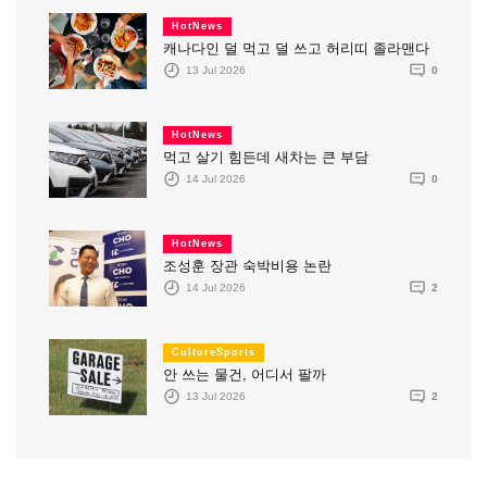
HotNews
캐나다인 덜 먹고 덜 쓰고 허리띠 졸라맨다
13 Jul 2026
0
HotNews
먹고 살기 힘든데 새차는 큰 부담
14 Jul 2026
0
HotNews
조성훈 장관 숙박비용 논란
14 Jul 2026
2
CultureSports
안 쓰는 물건, 어디서 팔까
13 Jul 2026
2