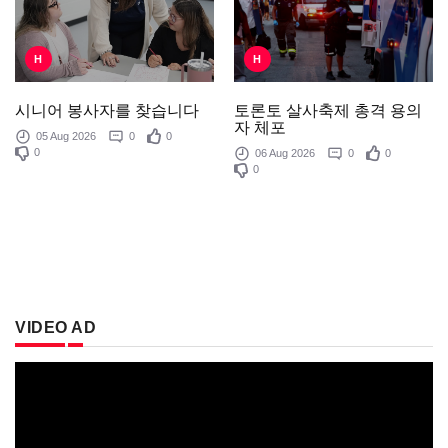
H
H
토론토 살사축제 총격 용의
시니어 봉사자를 찾습니다
자 체포
05 Aug 2026
0
0
0
06 Aug 2026
0
0
0
VIDEO AD