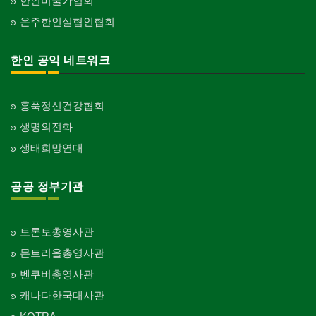
한인미술가협회
온주한인실협인협회
한인 공익 네트워크
홍푹정신건강협회
생명의전화
생태희망연대
공공 정부기관
토론토총영사관
몬트리올총영사관
벤쿠버총영사관
캐나다한국대사관