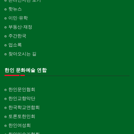
핫뉴스
이민·유학
부동산·재정
주간한국
업소록
찾아오시는 길
한인 문화예술 연합
한인문인협회
한인교향악단
한국학교연합회
토론토한인회
한인여성회