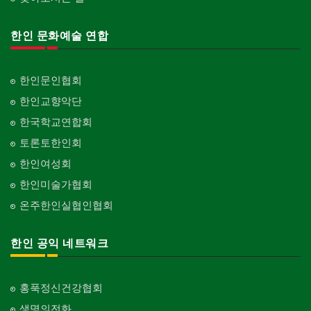
한인 문화예술 연합
한인문인협회
한인교향악단
한국학교연합회
토론토한인회
한인여성회
한인미술가협회
온주한인실협인협회
한인 공익 네트워크
홍푹정신건강협회
생명의전화