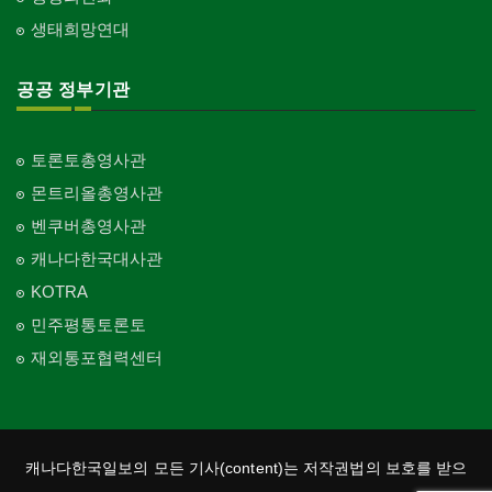
생태희망연대
공공 정부기관
토론토총영사관
몬트리올총영사관
벤쿠버총영사관
캐나다한국대사관
KOTRA
민주평통토론토
재외통포협력센터
캐나다한국일보의 모든 기사(content)는 저작권법의 보호를 받으