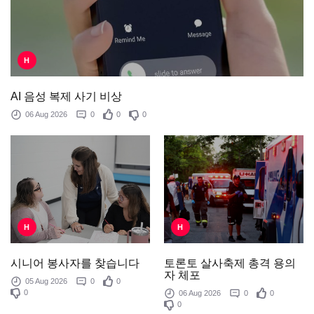
H
AI 음성 복제 사기 비상
06 Aug 2026
0
0
0
H
H
토론토 살사축제 총격 용의
시니어 봉사자를 찾습니다
자 체포
05 Aug 2026
0
0
0
06 Aug 2026
0
0
0