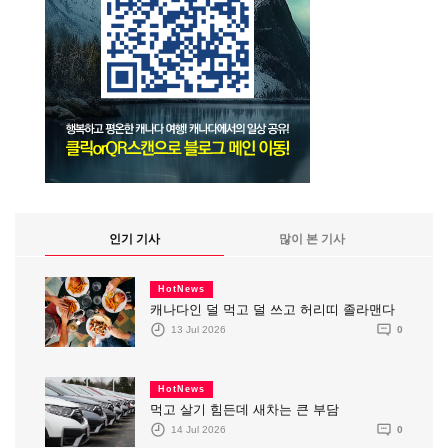
인기 기사
많이 본 기사
HotNews
캐나다인 덜 먹고 덜 쓰고 허리띠 졸라맨다
13 Jul 2026
0
HotNews
먹고 살기 힘든데 새차는 큰 부담
14 Jul 2026
0