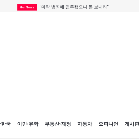
"마약 범죄에 연루됐으니 돈 보내라"
HotNews
"임 대사 22일 토론토 방문 계획"
HotNews
온타리오 3곳 보궐선거 확정
HotNews
캐나다·미국 교역 20억 불 감소
HotNews
온타리오 공공기관 8곳 감사
HotNews
국내 신차 판매 2개월 연속 증가
Car
캐나다 관광업, 올여름 기록적 호황
HotNews
"음향 시스템 필요한가요?"
HotNews
해외 수감 한국인 4년 새 25% 늘어
HotNews
간한국
이민·유학
부동산·재정
자동차
오피니언
게시