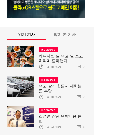
인기 기사
많이 본 기사
HotNews
캐나다인 덜 먹고 덜 쓰고
허리띠 졸라맨다
13 Jul 2026
0
HotNews
먹고 살기 힘든데 새차는
큰 부담
14 Jul 2026
0
HotNews
조성훈 장관 숙박비용 논
란
14 Jul 2026
2