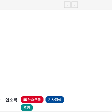
판
업소록
뉴스구독
기사검색
후원