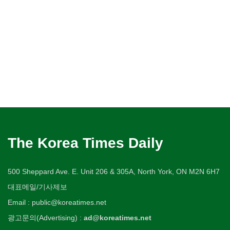
The Korea Times Daily
500 Sheppard Ave. E. Unit 206 & 305A, North York, ON M2N 6H7
대표메일/기사제보
Email : public@koreatimes.net
광고문의(Advertising) :
ad@koreatimes.net