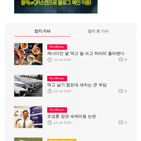
인기 기사
많이 본 기사
HotNews
캐나다인 덜 먹고 덜 쓰고 허리띠 졸라맨다
13 Jul 2026
0
HotNews
먹고 살기 힘든데 새차는 큰 부담
14 Jul 2026
0
HotNews
조성훈 장관 숙박비용 논란
14 Jul 2026
2