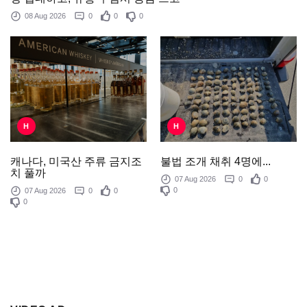
08 Aug 2026
0
0
0
H
H
불법 조개 채취 4명에...
캐나다, 미국산 주류 금지조
치 풀까
07 Aug 2026
0
0
0
07 Aug 2026
0
0
0