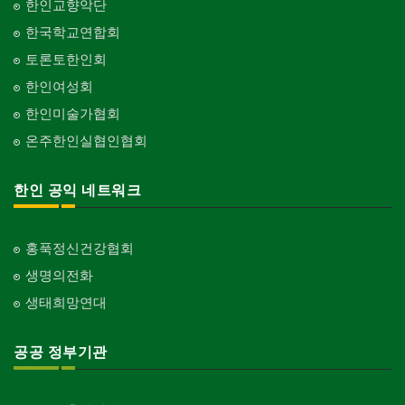
한인교향악단
한국학교연합회
토론토한인회
한인여성회
한인미술가협회
온주한인실협인협회
한인 공익 네트워크
홍푹정신건강협회
생명의전화
생태희망연대
공공 정부기관