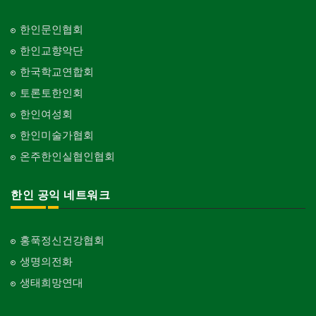
한인문인협회
한인교향악단
한국학교연합회
토론토한인회
한인여성회
한인미술가협회
온주한인실협인협회
한인 공익 네트워크
홍푹정신건강협회
생명의전화
생태희망연대