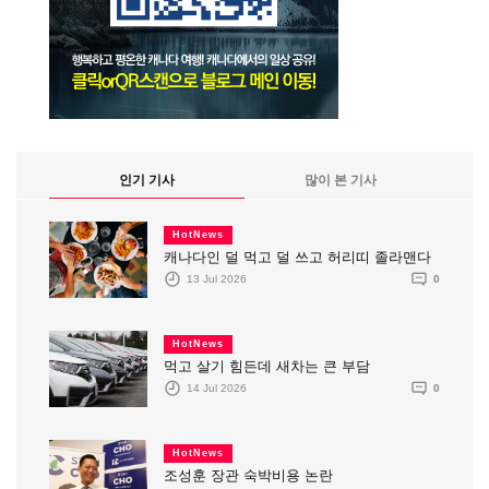
인기 기사
많이 본 기사
HotNews
캐나다인 덜 먹고 덜 쓰고 허리띠 졸라맨다
13 Jul 2026
0
HotNews
먹고 살기 힘든데 새차는 큰 부담
14 Jul 2026
0
HotNews
조성훈 장관 숙박비용 논란