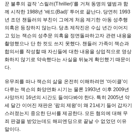
꾼 불후의 걸작 ‘스릴러(Thriller)’를 거쳐 동명의 앨범과 함
께 시작한 1988년 ‘배드(Bad)’ 투어로 끝난다. 당연히 1993
년 조던 챈들러의 부친이 그에게 처음 제기한 아동 성추행
의혹은 등장하지 않는다. 당초 제작진은 수십 년간 이어지
고 있는 잭슨의 성추문 의혹을 정면돌파하고자 관련 내용을
촬영했으나 단 한 컷도 쓰지 못했다. 챈들러 가족이 잭슨과
합의서를 작성할 때 자신들에 대한 내용을 상업적으로 영상
화하지 않기로 약속했다는 사실을 뒤늦게 확인했기 때문이
다.
유무죄를 떠나 잭슨의 삶을 온전히 이해하려면 ‘마이클’이
다루는 잭슨의 화양연화 시기는 물론 1993년 이후 2009년
사망까지 16년의 시간도 들여다봐야 한다. 특히 2005년 약
세 달간 이어진 재판은 ‘팝의 제왕’이 왜 21세기 들어 갑자기
스러졌는지 중요한 단서를 제공한다. 모든 혐의에 대해 무
죄 판결을 받았는데도 해피엔딩으로 끝날 수 없었던 이유
말이다.