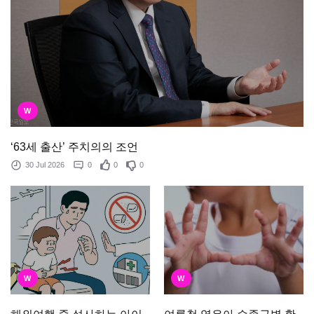
W
‘63세 출산’ 주치의의 조언
30 Jul 2026
0
0
0
W
W