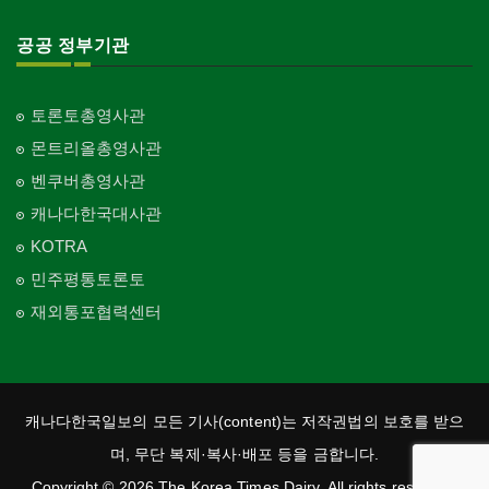
공공 정부기관
토론토총영사관
몬트리올총영사관
벤쿠버총영사관
캐나다한국대사관
KOTRA
민주평통토론토
재외통포협력센터
캐나다한국일보의 모든 기사(content)는 저작권법의 보호를 받으
며, 무단 복제·복사·배포 등을 금합니다.
Copyright © 2026 The Korea Times Dairy. All rights reserved.