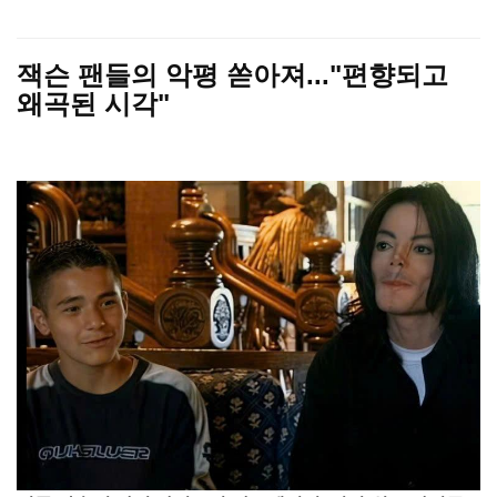
잭슨 팬들의 악평 쏟아져..."편향되고
왜곡된 시각"