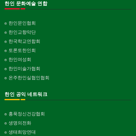
한인 문화예술 연합
한인문인협회
한인교향악단
한국학교연합회
토론토한인회
한인여성회
한인미술가협회
온주한인실협인협회
한인 공익 네트워크
홍푹정신건강협회
생명의전화
생태희망연대