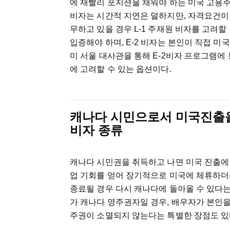
에
재빨리
포지션을
채워야
하는
미국
고용
비자는
시간적
지연은
덜하지만
,
자격요건이
무하고
있을
경우
L-1
주재원
비자를
고려할
입증해야
하며
, E-2
비자는
본인이
직접
미국
미
서울
대사관을
통해
E-2
비자
프로그램에
에
고려할
수
있는
옵션이다
.
캐나다
시민으로서
미국진출
비자
종류
캐나다
시민권을
취득하고
나면
미국
진출에
업
기회를
얻어
장기적으로
미국에
체류하더
종료될
경우
다시
캐나다에
돌아올
수
있다
가
캐나다
영주권자일
경우
,
배우자가
본인
주권이
소멸되지
않는다는
특별한
장점도
있