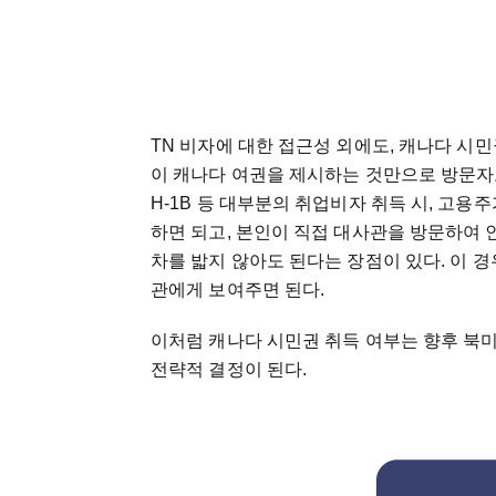
TN
비자에
대한
접근성
외에도
,
캐나다
시민
이
캐나다
여권을
제시하는
것만으로
방문자
H-1B
등
대부분의
취업비자
취득
시
,
고용주
하면
되고
,
본인이
직접
대사관을
방문하여
차를
밟지
않아도
된다는
장점이
있다
.
이
경
관에게
보여주면
된다
.
이처럼
캐나다
시민권
취득
여부는
향후
북
전략적
결정이
된다
.