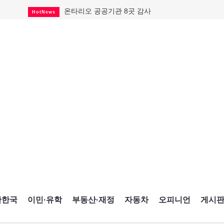
온타리오 공공기관 8곳 감사
HotNews
국내 신차 판매 2개월 연속 증가
Car
토론토 임대주택 5,600가구 공급
HotNews
"음향 시스템 필요한가요?"
HotNews
자매 작가, 장애인 재활캠프서 특별한 재능기부
HotNews
"임 대사 22일 토론토 방문 계획"
HotNews
캐나다 관광업, 올여름 기록적 호황
HotNews
온타리오 3곳 보궐선거 확정
HotNews
캐나다·미국 교역 20억 불 감소
HotNews
간한국
이민·유학
부동산·재정
자동차
오피니언
게시