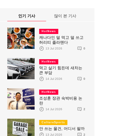
인기 기사
많이 본 기사
HotNews
캐나다인 덜 먹고 덜 쓰고
허리띠 졸라맨다
13 Jul 2026
0
HotNews
먹고 살기 힘든데 새차는
큰 부담
14 Jul 2026
0
HotNews
조성훈 장관 숙박비용 논
란
14 Jul 2026
2
CultureSports
안 쓰는 물건, 어디서 팔까
13 Jul 2026
2