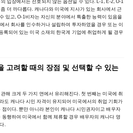
주의
입장에서는
선호되지
않는
옵션일
수
있다
. L-1, E-2, O-1
좀
더
까다롭다
.
캐나다와
미국에
지사가
있는
회사에서
근
수
있고
, O-1
비자는
자신의
분야에서
특출한
능력이
있음을
에서
회사를
인수하거나
설립하여
투자하였을
경우
또는
이
등록되어
있는
미국
소재의
한국계
기업에
취업하게
될
경우
을
고려할
때의
장점
및
선택할
수
있는
관해
크게
두
가지
면에서
유리해진다
.
첫
번째는
미국에
취
라도
캐나다
시민
자격이
유지되어
미국에서의
취업
기회가
는
점이다
.
뿐만
아니라
본인이
캐나다
시민권자이고
배우자
을
동행하여
미국에서
함께
체류할
경우
배우자의
캐나다
영
다
.