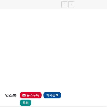
판
업소록
뉴스구독
기사검색
후원