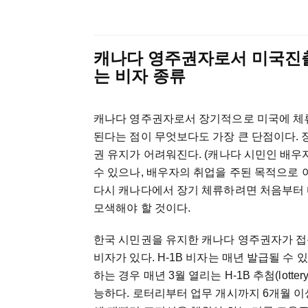
캐나다
영주권자로서
미국진
는
비자
종류
캐나다
영주권자로서
장기적으로
미국에
체
된다는
점이
무엇보다도
가장
큰
단점이다
.
권
유지가
어려워진다
. (
캐나다
시민인
배우
수
있으나
,
배우자의
취업을
주된
목적으로
다시
캐나다에서
장기
체류하려면
처음부터
모색해야
할
것이다
.
한국
시민권을
유지한
캐나다
영주권자가
접
비자가
있다
. H-1B
비자는
매년
발급될
수
있
하는
경우
매년
3
월
열리는
H-1B
추첨
(lotter
능하다
.
로터리부터
업무
개시까지
6
개월
이