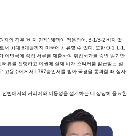
권자의
경우
‘비자
면제’
혜택이
적용되어
, B-1/B-2
비자
없
로서
최대
6
개월까지
미국에
체류할
수
있다
.
또한
O-1, L-1,
가
이민국에
직접
서류를
제출하여
취업허가를
승인
받기만
인터뷰를
진행하고
여권에
실제
비자
스티커를
발급받는
절
우
고용주에게서
I-797
승인서를
받아
국경을
통과할
때
심사
미
전반에서의
커리어와
이동성을
설계하는
데
상당히
중요한