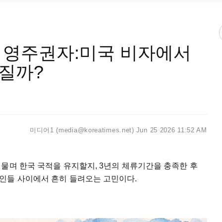
s 영주권자:미국 비자에서
질까?
미디어1 (media@koreatimes.net)
Jun 25 2026 11:52 AM
머물며
한국
국적을
유지할지
, 3
년의
체류기간을
충족한
후
인들
사이에서
흔히
들려오는
고민이다
.