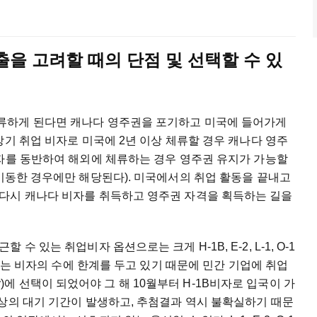
출을
고려할
때의
단점
및
선택할
수
있
류하게
된다면
캐나다
영주권을
포기하고
미국에
들어가게
장기
취업
비자로
미국에
2
년
이상
체류할
경우
캐나다
영주
자를
동반하여
해외에
체류하는
경우
영주권
유지가
가능할
이동한
경우에만
해당된다
).
미국에서의
취업
활동을
끝내고
다시
캐나다
비자를
취득하고
영주권
자격을
획득하는
길을
근할
수
있는
취업비자
옵션으로는
크게
H-1B, E-2, L-1, O-1
는
비자의
수에
한계를
두고
있기
때문에
민간
기업에
취업
y)
에
선택이
되었어야
그
해
10
월부터
H-1B
비자로
입국이
가
상의
대기
기간이
발생하고
,
추첨결과
역시
불확실하기
때문