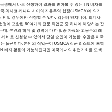
국경에서
바로
신청하여
결과를
받아볼
수
있는
TN
비자를
미국
-
멕시코
-
캐나다
사이의
자유무역
협정
(USMCA)
에
의거
시민일
경우에만
신청할
수
있다
.
컴퓨터
엔지니어
,
회계사
,
협정에
포함된
60
여개의
전문
직업군
중
하나에
해당하는
잡
는데
,
본인의
학위
및
경력에
대한
입증
자료와
고용주의
레
에서
바로
신청할
수
있어서
당일
승인이
가능한
,
수많은
미국
있는
옵션이다
.
본인의
직업군이
USMCA
직군
리스트에
포함
TN
비자
활용이
가능해진다면
미국에서의
취업기회를
모색