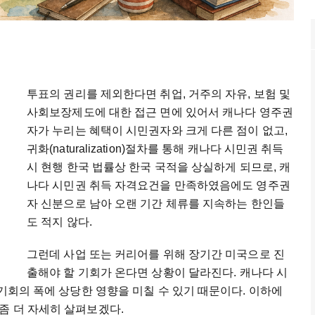
투표의
권리를
제외한다면
취업
,
거주의
자유
,
보험
및
사회보장제도에
대한
접근
면에
있어서
캐나다
영주권
자가
누리는
혜택이
시민권자와
크게
다른
점이
없고
,
귀화
(naturalization)
절차를
통해
캐나다
시민권
취득
시
현행
한국
법률상
한국
국적을
상실하게
되므로
,
캐
나다
시민권
취득
자격요건을
만족하였음에도
영주권
자
신분으로
남아
오랜
기간
체류를
지속하는
한인들
도
적지
않다
.
그런데
사업
또는
커리어를
위해
장기간
미국으로
진
출해야
할
기회가
온다면
상황이
달라진다
.
캐나다
시
기회의
폭에
상당한
영향을
미칠
수
있기
때문이다
.
이하에
좀
더
자세히
살펴보겠다
.