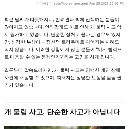
미디어1 (media@koreatimes.net)
Jun 25 2026 12:06 PM
최근
날씨가
따뜻해지니
,
반려견과
밖에
산책하는
분들이
많아지고
있습니다
.
안타깝게도
이로
인해
개
물림
사고
역
시
증가하고
있습니다
.
단순한
상처로
끝나는
경우도
있지
만
,
심각한
부상이나
정신적
트라우마로
이어지는
사례도
적지
않습니다
.
이러한
상황에서
많은
분들이
“
이게
법적으
로
대응할
수
있는
문제인가
?”
라는
고민을
하게
됩니다
.
결론부터
말씀드리자면
,
개
물림
사고는
명백한
개인
상해
사건에
해당할
수
있으며
,
피해자는
정당한
보상을
받을
권
리가
있습니다
.
개
물림
사고
,
단순한
사고가
아닙니다