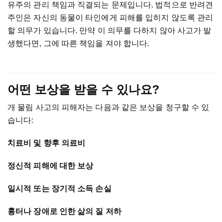
유주의
관리
책임과
직결되는
문제입니다
.
법적으로
반려견
주인은
자신의
동물이
타인에게
피해를
입히지
않도록
관리
할
의무가
있습니다
.
만약
이
의무를
다하지
않아
사고가
발
생했다면
,
그에
따른
책임을
져야
합니다
.
어떤
보상을
받을
수
있나요
?
개
물림
사고의
피해자는
다음과
같은
보상을
청구할
수
있
습니다
:
치료비
및
향후
의료비
정신적
피해에
대한
보상
일시적
또는
장기적
소득
손실
흉터나
장애로
인한
삶의
질
저하