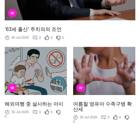
W
‘63세 출산’ 주치의의 조언
30 Jul 2026
0
0
0
W
W
여름철 영유아 수족구병 확
해외여행 중 설사하는 아이
산세
30 Jul 2026
0
0
0
30 Jul 2026
0
0
0