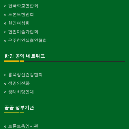
한국학교연합회
토론토한인회
한인여성회
한인미술가협회
온주한인실협인협회
한인 공익 네트워크
홍푹정신건강협회
생명의전화
생태희망연대
공공 정부기관
토론토총영사관