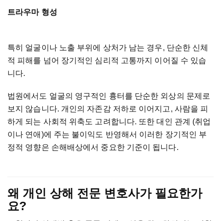
트라우마
형성
특히
얼굴이나
노출
부위에
상처가
남는
경우
,
단순한
신체
적
피해를
넘어
장기적인
심리적
고통까지
이어질
수
있습
니다
.
법원에서도
얼굴의
영구적인
흉터를
단순한
외상의
문제로
보지
않습니다
.
개인의
자존감
저하로
이어지고
,
사람을
피
하게
되는
사회적
위축도
고려합니다
.
또한
대인
관계
(
취업
이나
연애
)
에
주는
불이익도
반영해서
이러한
장기적인
부
정적
영향은
손해배상에서
중요한
기준이
됩니다
.
왜
개인
상해
전문
변호사가
필요한가
요
?