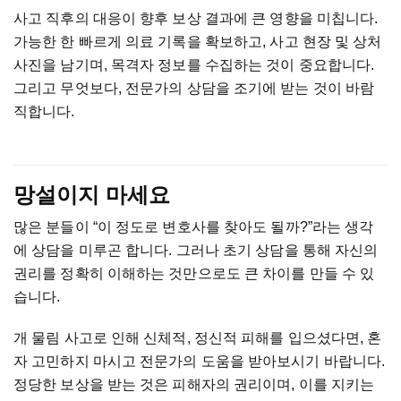
사고
직후의
대응이
향후
보상
결과에
큰
영향을
미칩니다
.
가능한
한
빠르게
의료
기록을
확보하고
,
사고
현장
및
상처
사진을
남기며
,
목격자
정보를
수집하는
것이
중요합니다
.
그리고
무엇보다
,
전문가의
상담을
조기에
받는
것이
바람
직합니다
.
망설이지
마세요
많은
분들이
“
이
정도로
변호사를
찾아도
될까
?”
라는
생각
에
상담을
미루곤
합니다
.
그러나
초기
상담을
통해
자신의
권리를
정확히
이해하는
것만으로도
큰
차이를
만들
수
있
습니다
.
개
물림
사고로
인해
신체적
,
정신적
피해를
입으셨다면
,
혼
자
고민하지
마시고
전문가의
도움을
받아보시기
바랍니다
.
정당한
보상을
받는
것은
피해자의
권리이며
,
이를
지키는