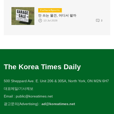
CultureSports
안 쓰는 물건, 어디서 팔까
13 Jul 2026
2
The Korea Times Daily
500 Sheppard Ave. E. Unit 206 & 305A, North York, ON M2N 6H7
대표메일/기사제보
Email : public@koreatimes.net
광고문의(Advertising) :
ad@koreatimes.net