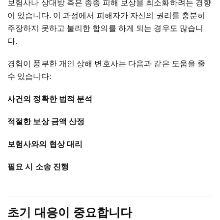
보험사나
상대방
측은
종종
피해
보상을
최소화하려는
경향
이
있습니다
.
이
과정에서
피해자가
자신의
권리를
충분히
주장하지
못하고
불리한
합의를
하게
되는
경우도
많습니
다
.
경험이
풍부한
개인
상해
변호사는
다음과
같은
도움을
줄
수
있습니다
:
사건의
정확한
법적
분석
적절한
보상
금액
산정
보험사와의
협상
대리
필요
시
소송
진행
초기
대응이
중요합니다