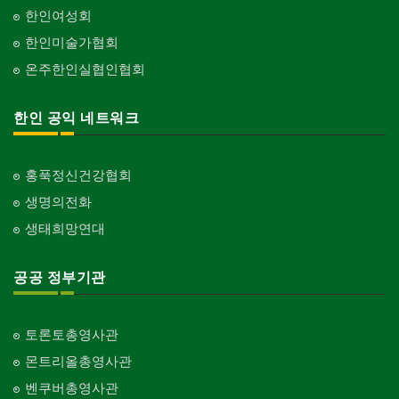
한인여성회
한인미술가협회
온주한인실협인협회
한인 공익 네트워크
홍푹정신건강협회
생명의전화
생태희망연대
공공 정부기관
토론토총영사관
몬트리올총영사관
벤쿠버총영사관