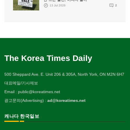
13 Jul 2026
2
The Korea Times Daily
500 Sheppard Ave. E. Unit 206 & 305A, North York, ON M2N 6H7
대표메일/기사제보
Email : public@koreatimes.net
광고문의(Advertising) :
ad@koreatimes.net
캐나다 한국일보