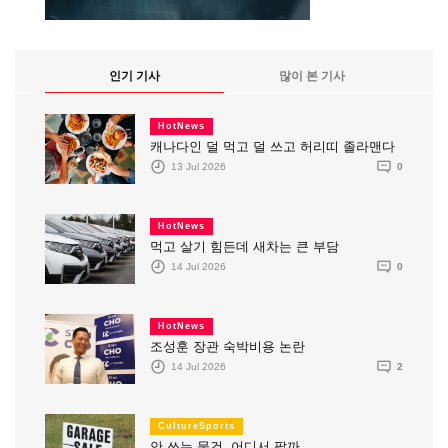
인기 기사
많이 본 기사
HotNews
캐나다인 덜 먹고 덜 쓰고 허리띠 졸라맨다
13 Jul 2026
0
HotNews
먹고 살기 힘든데 새차는 큰 부담
14 Jul 2026
0
HotNews
조성훈 장관 숙박비용 논란
14 Jul 2026
2
CultureSports
안 쓰는 물건, 어디서 팔까