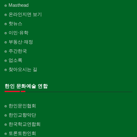
Masthead
온라인지면 보기
핫뉴스
이민·유학
부동산·재정
주간한국
업소록
찾아오시는 길
한인 문화예술 연합
한인문인협회
한인교향악단
한국학교연합회
토론토한인회