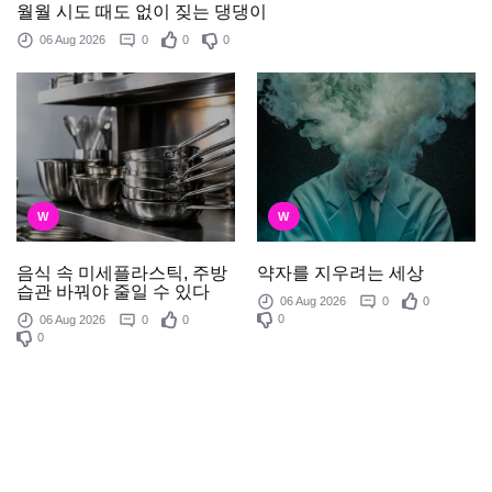
월월 시도 때도 없이 짖는 댕댕이
06 Aug 2026
0
0
0
W
W
음식 속 미세플라스틱, 주방
약자를 지우려는 세상
습관 바꿔야 줄일 수 있다
06 Aug 2026
0
0
0
06 Aug 2026
0
0
0