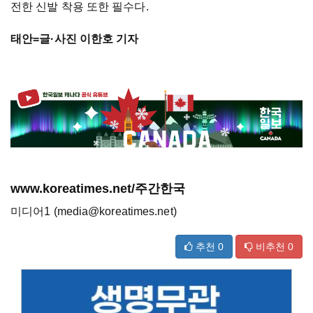
전한 신발 착용 또한 필수다.
태안=글·사진 이한호 기자
www.koreatimes.net/주간한국
미디어1 (media@koreatimes.net)
추천
0
비추천
0