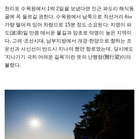
천리포 수목원에서 1박 2일을 보냈다면 인근 파도리 해식동
굴에 꼭 들르길 권한다. 수목원에서 남쪽으로 직선거리 6㎞
가량 떨어져 있어 차량으로 15분 정도 소요된다. 지명이 파
도(波濤)일 만큼 매서운 물길과 암초로 악명이 높은 지역이
다. 고려·조선시대, 남부지방에서 개경·한양으로 향하는 조
운선과 사신선이 반드시 지나야 했던 항로였는데, 당시에도
'지나가기 극히 어려운 길목'이란 뜻의 난행량(難行梁)이라
불렸다.