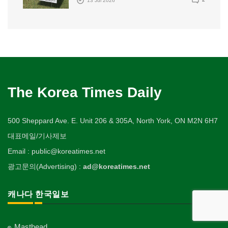
The Korea Times Daily
500 Sheppard Ave. E. Unit 206 & 305A, North York, ON M2N 6H7
대표메일/기사제보
Email : public@koreatimes.net
광고문의(Advertising) :
ad@koreatimes.net
캐나다 한국일보
Masthead