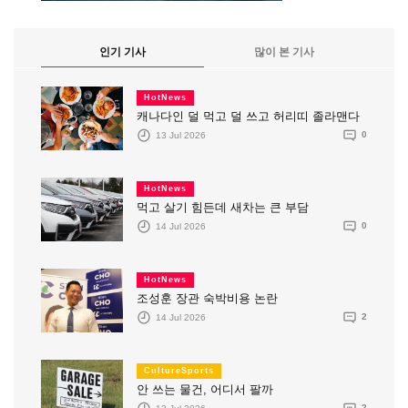
인기 기사
많이 본 기사
HotNews
캐나다인 덜 먹고 덜 쓰고 허리띠 졸라맨다
13 Jul 2026
0
HotNews
먹고 살기 힘든데 새차는 큰 부담
14 Jul 2026
0
HotNews
조성훈 장관 숙박비용 논란
14 Jul 2026
2
CultureSports
안 쓰는 물건, 어디서 팔까
13 Jul 2026
2