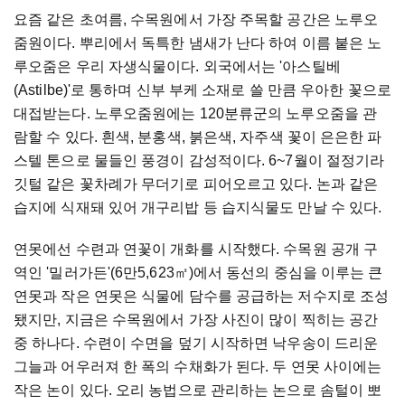
요즘 같은 초여름, 수목원에서 가장 주목할 공간은 노루오
줌원이다. 뿌리에서 독특한 냄새가 난다 하여 이름 붙은 노
루오줌은 우리 자생식물이다. 외국에서는 '아스틸베
(Astilbe)'로 통하며 신부 부케 소재로 쓸 만큼 우아한 꽃으로
대접받는다. 노루오줌원에는 120분류군의 노루오줌을 관
람할 수 있다. 흰색, 분홍색, 붉은색, 자주색 꽃이 은은한 파
스텔 톤으로 물들인 풍경이 감성적이다. 6~7월이 절정기라
깃털 같은 꽃차례가 무더기로 피어오르고 있다. 논과 같은
습지에 식재돼 있어 개구리밥 등 습지식물도 만날 수 있다.
연못에선 수련과 연꽃이 개화를 시작했다. 수목원 공개 구
역인 '밀러가든'(6만5,623㎡)에서 동선의 중심을 이루는 큰
연못과 작은 연못은 식물에 담수를 공급하는 저수지로 조성
됐지만, 지금은 수목원에서 가장 사진이 많이 찍히는 공간
중 하나다. 수련이 수면을 덮기 시작하면 낙우송이 드리운
그늘과 어우러져 한 폭의 수채화가 된다. 두 연못 사이에는
작은 논이 있다. 오리 농법으로 관리하는 논으로 솜털이 뽀