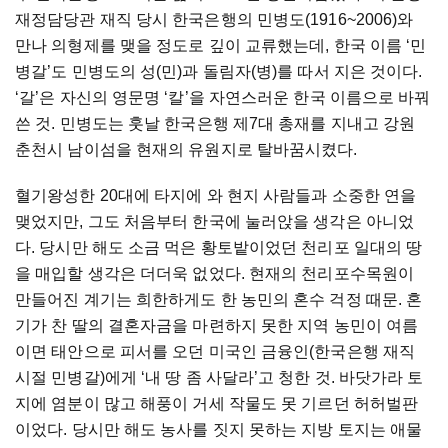
재정담당관 재직 당시 한국은행의 민병도(1916~2006)와
만나 의형제를 맺을 정도로 깊이 교류했는데, 한국 이름 ‘민
병갈’도 민병도의 성(민)과 돌림자(병)를 따서 지은 것이다.
‘갈’은 자신의 영문명 ‘칼’을 자연스러운 한국 이름으로 바꿔
쓴 것. 민병도는 훗날 한국은행 제7대 총재를 지내고 강원
춘천시 남이섬을 현재의 유원지로 탈바꿈시켰다.
혈기왕성한 20대에 타지에 와 현지 사람들과 소중한 연을
맺었지만, 그도 처음부터 한국에 눌러앉을 생각은 아니었
다. 당시만 해도 소금 먹은 황토밭이었던 천리포 일대의 땅
을 매입할 생각은 더더욱 없었다. 현재의 천리포수목원이
만들어진 계기는 희한하게도 한 농민의 혼수 걱정 때문. 혼
기가 찬 딸의 결혼자금을 마련하지 못한 지역 농민이 여름
이면 태안으로 피서를 오던 미국인 금융인(한국은행 재직
시절 민병갈)에게 ‘내 땅 좀 사달라’고 청한 것. 바닷가라 토
지에 염분이 많고 해풍이 거세 작물도 못 기르던 허허벌판
이었다. 당시만 해도 농사를 짓지 못하는 지방 토지는 애물