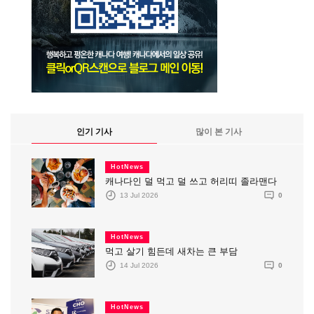
인기 기사
많이 본 기사
HotNews
캐나다인 덜 먹고 덜 쓰고 허리띠 졸라맨다
13 Jul 2026
0
HotNews
먹고 살기 힘든데 새차는 큰 부담
14 Jul 2026
0
HotNews