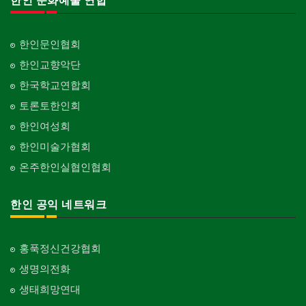
한인 문화예술 연합
한인문인협회
한인교향악단
한국학교연합회
토론토한인회
한인여성회
한인미술가협회
온주한인실협인협회
한인 공익 네트워크
홍푹정신건강협회
생명의전화
생태희망연대