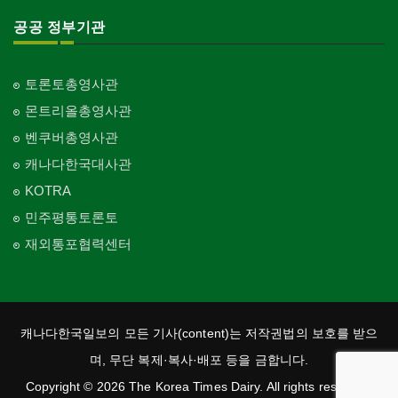
공공 정부기관
토론토총영사관
몬트리올총영사관
벤쿠버총영사관
캐나다한국대사관
KOTRA
민주평통토론토
재외통포협력센터
캐나다한국일보의 모든 기사(content)는 저작권법의 보호를 받으
며, 무단 복제·복사·배포 등을 금합니다.
Copyright © 2026 The Korea Times Dairy. All rights reserved.