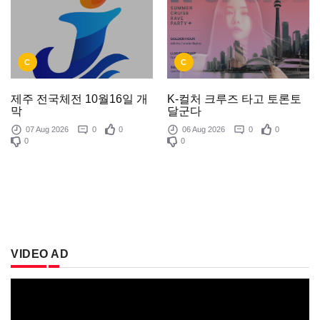
C
C
제주 전국체전 10월16일 개
K-컬처 크루즈 타고 토론토
막
달군다
07 Aug 2026
0
0
06 Aug 2026
0
0
0
0
VIDEO AD