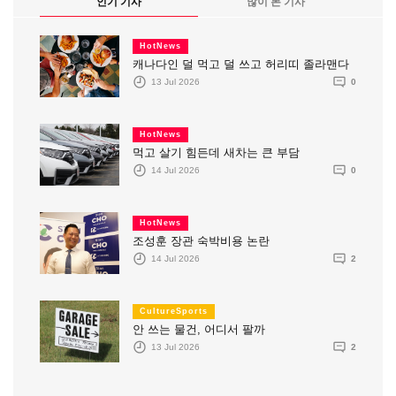
인기 기사
많이 본 기사
HotNews
캐나다인 덜 먹고 덜 쓰고 허리띠 졸라맨다
13 Jul 2026
0
HotNews
먹고 살기 힘든데 새차는 큰 부담
14 Jul 2026
0
HotNews
조성훈 장관 숙박비용 논란
14 Jul 2026
2
CultureSports
안 쓰는 물건, 어디서 팔까
13 Jul 2026
2