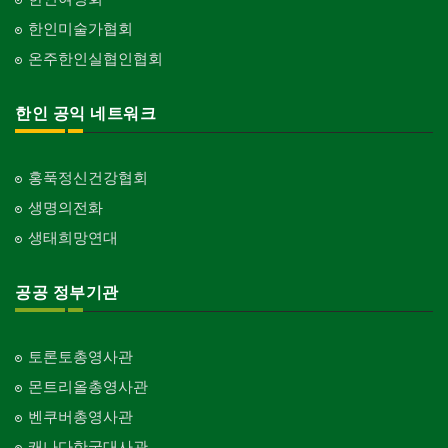
한인미술가협회
온주한인실협인협회
한인 공익 네트워크
홍푹정신건강협회
생명의전화
생태희망연대
공공 정부기관
토론토총영사관
몬트리올총영사관
벤쿠버총영사관
캐나다한국대사관