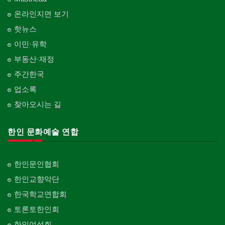
온라인지면 보기
핫뉴스
이민·유학
부동산·재정
주간한국
업소록
찾아오시는 길
한인 문화예술 연합
한인문인협회
한인교향악단
한국학교연합회
토론토한인회
한인여성회