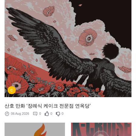
C
산호 만화 ‘장례식 케이크 전문점 연옥당’
06 Aug 2026
0
0
0