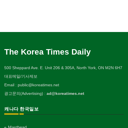
The Korea Times Daily
500 Sheppard Ave. E. Unit 206 & 305A, North York, ON M2N 6H7
대표메일/기사제보
Email : public@koreatimes.net
광고문의(Advertising) :
ad@koreatimes.net
캐나다 한국일보
Masthead