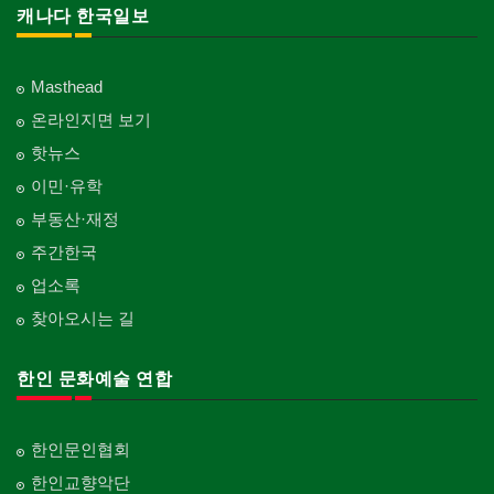
캐나다 한국일보
Masthead
온라인지면 보기
핫뉴스
이민·유학
부동산·재정
주간한국
업소록
찾아오시는 길
한인 문화예술 연합
한인문인협회
한인교향악단