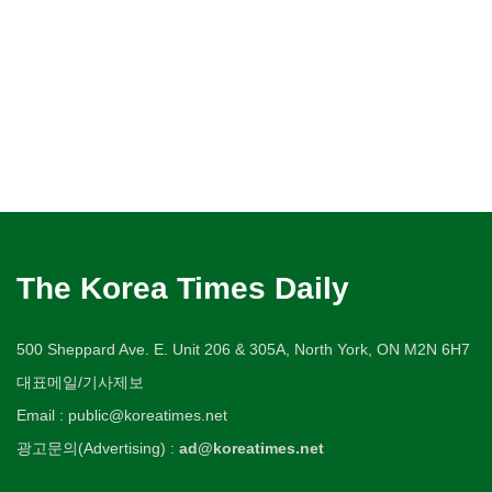
The Korea Times Daily
500 Sheppard Ave. E. Unit 206 & 305A, North York, ON M2N 6H7
대표메일/기사제보
Email : public@koreatimes.net
광고문의(Advertising) :
ad@koreatimes.net