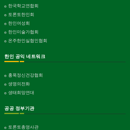
한국학교연합회
토론토한인회
한인여성회
한인미술가협회
온주한인실협인협회
한인 공익 네트워크
홍푹정신건강협회
생명의전화
생태희망연대
공공 정부기관
토론토총영사관