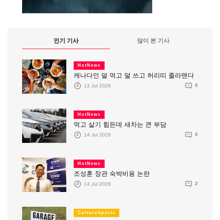
인기 기사
많이 본 기사
HotNews
캐나다인 덜 먹고 덜 쓰고 허리띠 졸라맨다
13 Jul 2026
0
HotNews
먹고 살기 힘든데 새차는 큰 부담
14 Jul 2026
0
HotNews
조성훈 장관 숙박비용 논란
14 Jul 2026
2
CultureSports