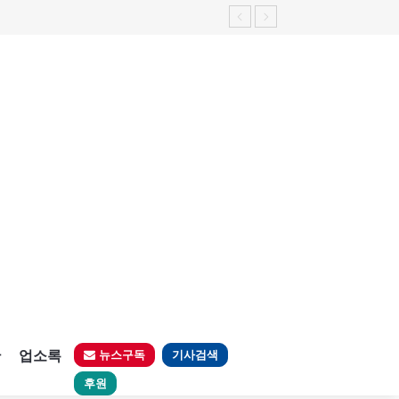
판
업소록
뉴스구독
기사검색
후원