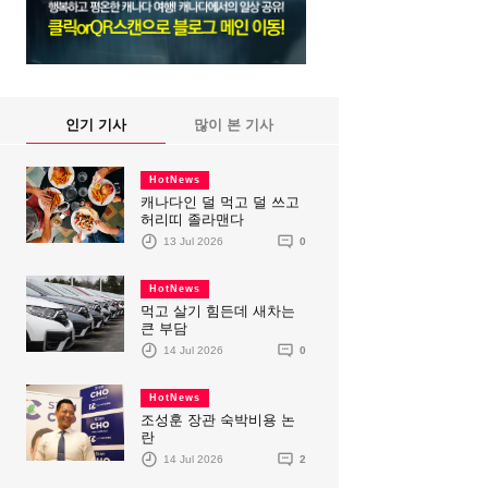
인기 기사
많이 본 기사
HotNews
캐나다인 덜 먹고 덜 쓰고
허리띠 졸라맨다
13 Jul 2026
0
HotNews
먹고 살기 힘든데 새차는
큰 부담
14 Jul 2026
0
HotNews
조성훈 장관 숙박비용 논
란
14 Jul 2026
2