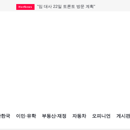
"임 대사 22일 토론토 방문 계획"
HotNews
캐나다 관광업, 올여름 기록적 호황
HotNews
온타리오 3곳 보궐선거 확정
HotNews
캐나다·미국 교역 20억 불 감소
HotNews
온타리오 공공기관 8곳 감사
HotNews
국내 신차 판매 2개월 연속 증가
Car
토론토 임대주택 5,600가구 공급
HotNews
"음향 시스템 필요한가요?"
HotNews
자매 작가, 장애인 재활캠프서 특별한 재능기부
HotNews
간한국
이민·유학
부동산·재정
자동차
오피니언
게시