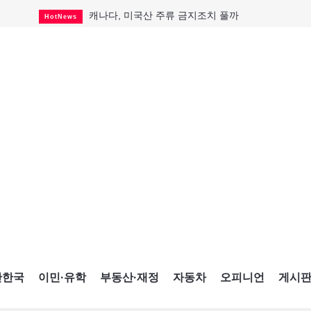
캐나다, 미국산 주류 금지조치 풀까
HotNews
제주 전국체전 10월16일 개막
CultureSports
퇴역 군용기, 산불 진화에 투입
HotNews
국세청 등 해킹 피해자 보상 청구 시작
HotNews
살사축제 총격 용의자 기소
HotNews
아동병원 직원 성범죄 혐의로 기소
HotNews
미국 영주권 수속 한인, 공항서 체포돼
HotNews
K-컬처 크루즈 타고 토론토 달군다
CultureSports
CNE에 한국의 맛과 멋 스며든다
HotNews
간한국
이민·유학
부동산·재정
자동차
오피니언
게시