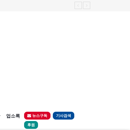
판
업소록
뉴스구독
기사검색
후원