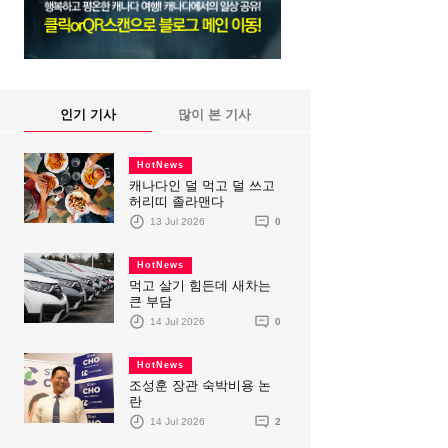
인기 기사
많이 본 기사
HotNews
캐나다인 덜 먹고 덜 쓰고
허리띠 졸라맨다
13 Jul 2026
0
HotNews
먹고 살기 힘든데 새차는
큰 부담
14 Jul 2026
0
HotNews
조성훈 장관 숙박비용 논
란
14 Jul 2026
2