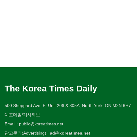
The Korea Times Daily
500 Sheppard Ave. E. Unit 206 & 305A, North York, ON M2N 6H7
대표메일/기사제보
Email : public@koreatimes.net
광고문의(Advertising) :
ad@koreatimes.net