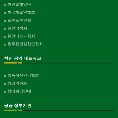
한인교향악단
한국학교연합회
토론토한인회
한인여성회
한인미술가협회
온주한인실협인협회
한인 공익 네트워크
홍푹정신건강협회
생명의전화
생태희망연대
공공 정부기관