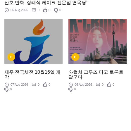
산호 만화 ‘장례식 케이크 전문점 연옥당’
06 Aug 2026
0
0
0
C
C
제주 전국체전 10월16일 개
K-컬처 크루즈 타고 토론토
막
달군다
07 Aug 2026
0
0
06 Aug 2026
0
0
0
0