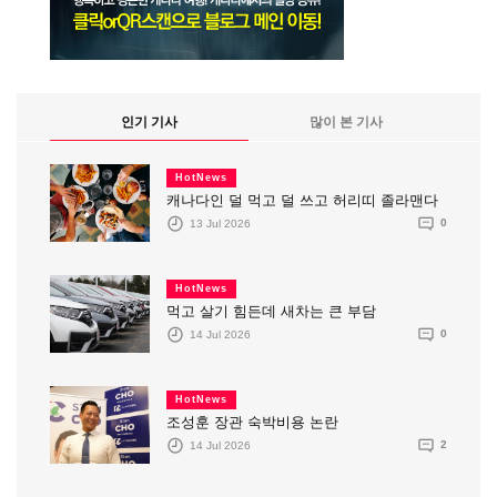
인기 기사
많이 본 기사
HotNews
캐나다인 덜 먹고 덜 쓰고 허리띠 졸라맨다
13 Jul 2026
0
HotNews
먹고 살기 힘든데 새차는 큰 부담
14 Jul 2026
0
HotNews
조성훈 장관 숙박비용 논란
14 Jul 2026
2