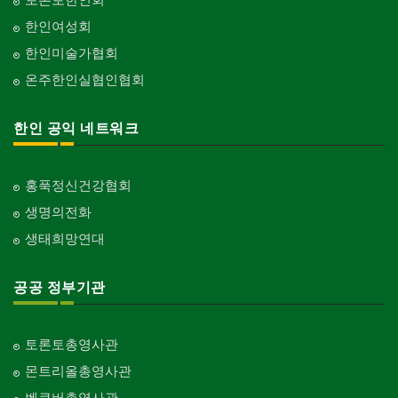
한인여성회
한인미술가협회
온주한인실협인협회
한인 공익 네트워크
홍푹정신건강협회
생명의전화
생태희망연대
공공 정부기관
토론토총영사관
몬트리올총영사관
벤쿠버총영사관