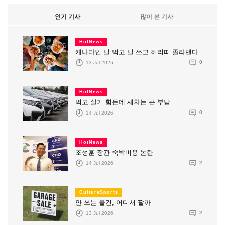
인기 기사
많이 본 기사
HotNews
캐나다인 덜 먹고 덜 쓰고 허리띠 졸라맨다
13 Jul 2026
0
HotNews
먹고 살기 힘든데 새차는 큰 부담
14 Jul 2026
0
HotNews
조성훈 장관 숙박비용 논란
14 Jul 2026
2
CultureSports
안 쓰는 물건, 어디서 팔까
13 Jul 2026
2