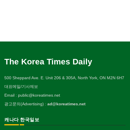
The Korea Times Daily
500 Sheppard Ave. E. Unit 206 & 305A, North York, ON M2N 6H7
대표메일/기사제보
Email : public@koreatimes.net
광고문의(Advertising) :
ad@koreatimes.net
캐나다 한국일보