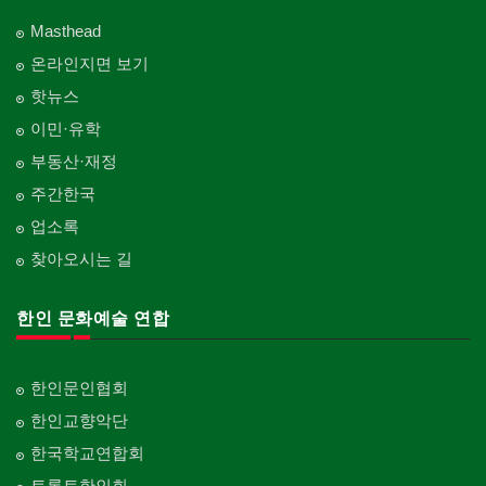
Masthead
온라인지면 보기
핫뉴스
이민·유학
부동산·재정
주간한국
업소록
찾아오시는 길
한인 문화예술 연합
한인문인협회
한인교향악단
한국학교연합회
토론토한인회