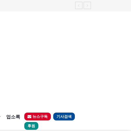
판
업소록
뉴스구독
기사검색
후원