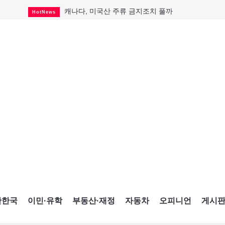
캐나다, 미국산 주류 금지조치 풀까
HotNews
제주 전국체전 10월16일 개막
CultureSports
퇴역 군용기, 산불 진화에 투입
HotNews
국세청 등 해킹 피해자 보상 청구 시작
HotNews
살사축제 총격 용의자 기소
HotNews
아동병원 직원 성범죄 혐의로 기소
HotNews
미국 영주권 수속 한인, 공항서 체포돼
HotNews
K-컬처 크루즈 타고 토론토 달군다
CultureSports
CNE에 한국의 맛과 멋 스며든다
HotNews
간한국
이민·유학
부동산·재정
자동차
오피니언
게시