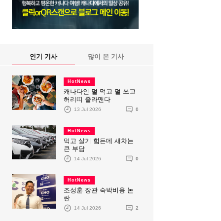
인기 기사
많이 본 기사
HotNews
캐나다인 덜 먹고 덜 쓰고
허리띠 졸라맨다
13 Jul 2026
0
HotNews
먹고 살기 힘든데 새차는
큰 부담
14 Jul 2026
0
HotNews
조성훈 장관 숙박비용 논
란
14 Jul 2026
2