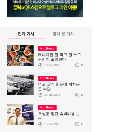
인기 기사
많이 본 기사
HotNews
캐나다인 덜 먹고 덜 쓰고
허리띠 졸라맨다
13 Jul 2026
0
HotNews
먹고 살기 힘든데 새차는
큰 부담
14 Jul 2026
0
HotNews
조성훈 장관 숙박비용 논
란
14 Jul 2026
2