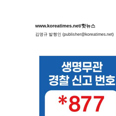
www.koreatimes.net/핫뉴스
김명규 발행인 (publisher@koreatimes.net)