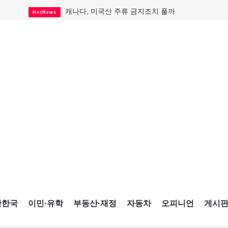
캐나다, 미국산 주류 금지조치 풀까
HotNews
"과도한 재산세 인상 억제"
HotNews
답 안 보이는 이란 전쟁
International
국세청 등 해킹 피해자 보상 청구 시작
HotNews
"美 정보기관, 독일 공항 폭발드론 러시아 소유 
International
성 접대하고, 유흥 주점서 공금 쓰고
HotNews
폭염에 다뉴브강 수위 낮아지자
International
구글과 메타가 발길 돌린 이유
Opinion
CNE에 한국의 맛과 멋 스며든다
HotNews
간한국
이민·유학
부동산·재정
자동차
오피니언
게시