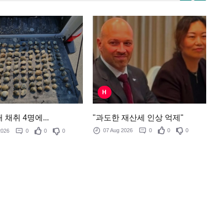
H
"과도한 재산세 인상 억제"
 채취 4명에...
07 Aug 2026
0
0
0
 2026
0
0
0