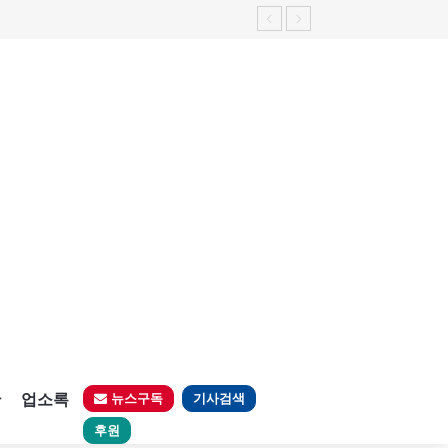
판
업소록
뉴스구독
기사검색
후원