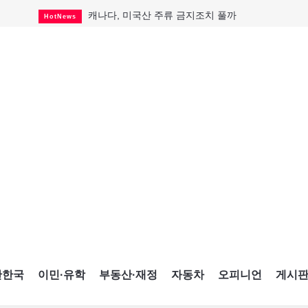
캐나다, 미국산 주류 금지조치 풀까
HotNews
제주 전국체전 10월16일 개막
CultureSports
퇴역 군용기, 산불 진화에 투입
HotNews
국세청 등 해킹 피해자 보상 청구 시작
HotNews
살사축제 총격 용의자 기소
HotNews
아동병원 직원 성범죄 혐의로 기소
HotNews
미국 영주권 수속 한인, 공항서 체포돼
HotNews
K-컬처 크루즈 타고 토론토 달군다
CultureSports
CNE에 한국의 맛과 멋 스며든다
HotNews
간한국
이민·유학
부동산·재정
자동차
오피니언
게시