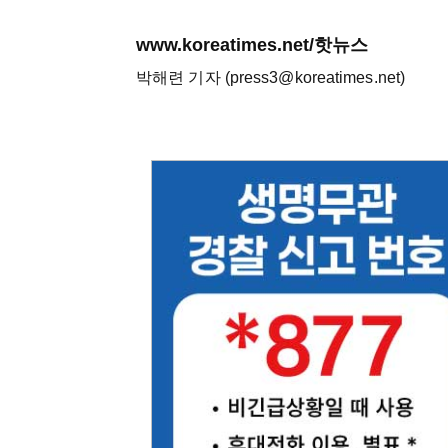
www.koreatimes.net/핫뉴스
박해련 기자 (press3@koreatimes.net)