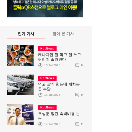
인기 기사
많이 본 기사
HotNews
캐나다인 덜 먹고 덜 쓰고
허리띠 졸라맨다
13 Jul 2026
0
HotNews
먹고 살기 힘든데 새차는
큰 부담
14 Jul 2026
0
HotNews
조성훈 장관 숙박비용 논
란
14 Jul 2026
2