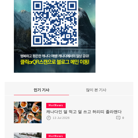
인기 기사
많이 본 기사
HotNews
캐나다인 덜 먹고 덜 쓰고 허리띠 졸라맨다
13 Jul 2026
0
HotNews