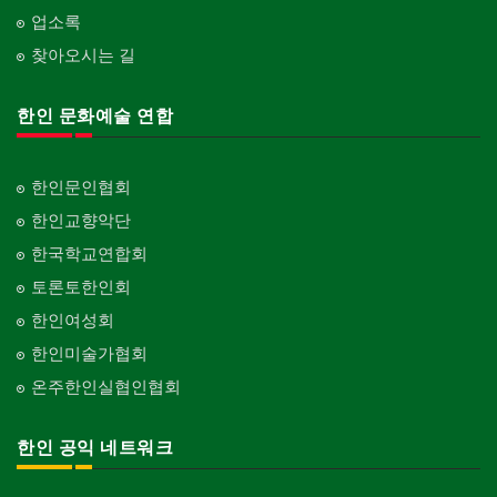
업소록
찾아오시는 길
한인 문화예술 연합
한인문인협회
한인교향악단
한국학교연합회
토론토한인회
한인여성회
한인미술가협회
온주한인실협인협회
한인 공익 네트워크