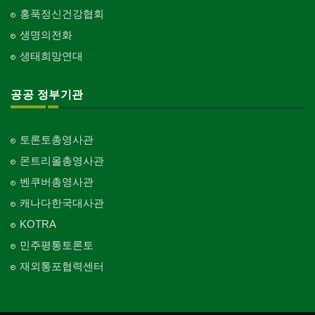
홍푹정신건강협회
생명의전화
생태희망연대
공공 정부기관
토론토총영사관
몬트리올총영사관
벤쿠버총영사관
캐나다한국대사관
KOTRA
민주평통토론토
재외통포협력센터