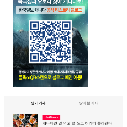
인기 기사
많이 본 기사
HotNews
캐나다인 덜 먹고 덜 쓰고 허리띠 졸라맨다