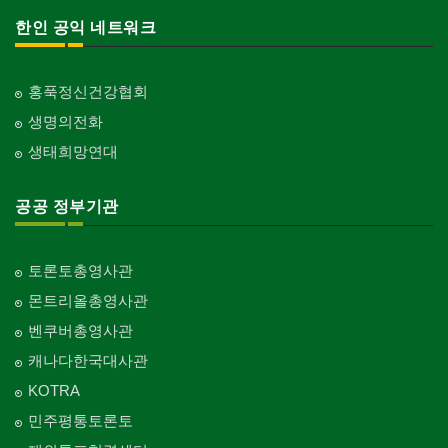
한인 공익 네트워크
홍푹정신건강협회
생명의전화
생태희망연대
공공 정부기관
토론토총영사관
몬트리올총영사관
벤쿠버총영사관
캐나다한국대사관
KOTRA
민주평통토론토