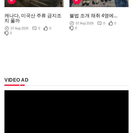
H
H
불법 조개 채취 4명에...
캐나다, 미국산 주류 금지조
치 풀까
07 Aug 2026
0
0
0
07 Aug 2026
0
0
0
VIDEO AD