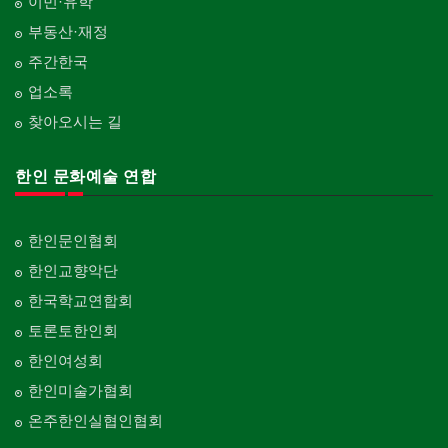
이민·유학
부동산·재정
주간한국
업소록
찾아오시는 길
한인 문화예술 연합
한인문인협회
한인교향악단
한국학교연합회
토론토한인회
한인여성회
한인미술가협회
온주한인실협인협회