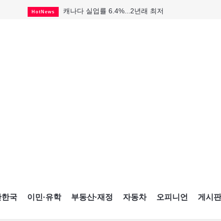
캐나다 실업률 6.4%...2년래 최저
HotNews
인기 치킨버거 리콜
HotNews
퇴역 군용기, 산불 진화에 투입
HotNews
국세청 등 해킹 피해자 보상 청구 시작
HotNews
살사축제 총격 용의자 기소
HotNews
맨발로 누워있거나 냄새 풍기며 음식 먹고...
HotNews
다리는 아름답지만 미국 욕심 지나쳐
HotNews
K-컬처 크루즈 타고 토론토 달군다
CultureSports
CNE에 한국의 맛과 멋 스며든다
HotNews
간한국
이민·유학
부동산·재정
자동차
오피니언
게시