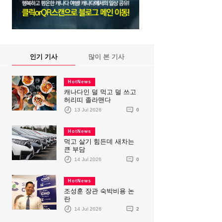
인기 기사
많이 본 기사
HotNews
캐나다인 덜 먹고 덜 쓰고
허리띠 졸라맨다
13 Jul 2026
0
HotNews
먹고 살기 힘든데 새차는
큰 부담
14 Jul 2026
0
HotNews
조성훈 장관 숙박비용 논
란
14 Jul 2026
2