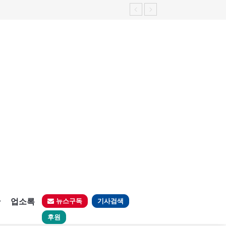
판
업소록
뉴스구독
기사검색
후원