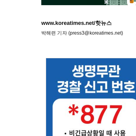
www.koreatimes.net/핫뉴스
박해련 기자 (press3@koreatimes.net)