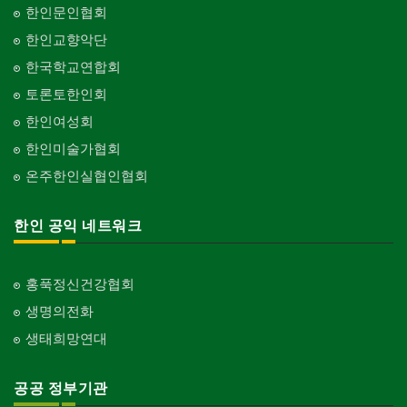
한인문인협회
한인교향악단
한국학교연합회
토론토한인회
한인여성회
한인미술가협회
온주한인실협인협회
한인 공익 네트워크
홍푹정신건강협회
생명의전화
생태희망연대
공공 정부기관