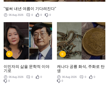
"벌써 내년 여름이 기다려진다"
06 Aug 2026
0
0
0
C
C
이민자의 삶을 문학적 이야
캐나다 공룡 화석, 주화로 탄
기로
생
06 Aug 2026
0
0
06 Aug 2026
0
0
0
0