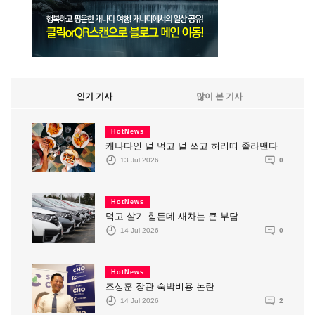
인기 기사
많이 본 기사
HotNews
캐나다인 덜 먹고 덜 쓰고 허리띠 졸라맨다
13 Jul 2026
0
HotNews
먹고 살기 힘든데 새차는 큰 부담
14 Jul 2026
0
HotNews
조성훈 장관 숙박비용 논란
14 Jul 2026
2