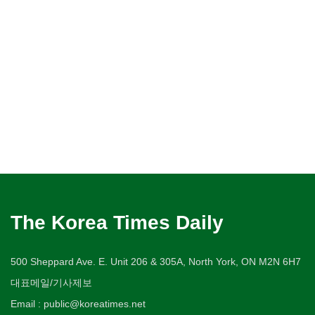
The Korea Times Daily
500 Sheppard Ave. E. Unit 206 & 305A, North York, ON M2N 6H7
대표메일/기사제보
Email : public@koreatimes.net