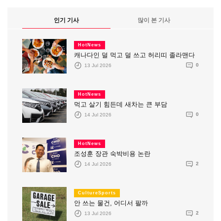
인기 기사
많이 본 기사
HotNews
캐나다인 덜 먹고 덜 쓰고 허리띠 졸라맨다
13 Jul 2026
0
HotNews
먹고 살기 힘든데 새차는 큰 부담
14 Jul 2026
0
HotNews
조성훈 장관 숙박비용 논란
14 Jul 2026
2
CultureSports
안 쓰는 물건, 어디서 팔까
13 Jul 2026
2