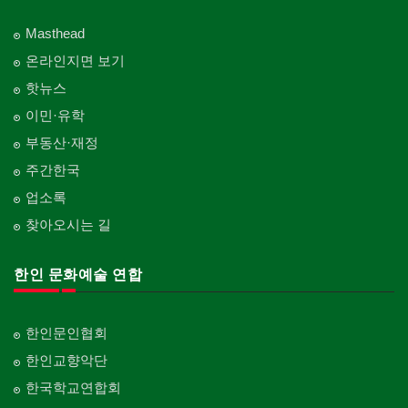
Masthead
온라인지면 보기
핫뉴스
이민·유학
부동산·재정
주간한국
업소록
찾아오시는 길
한인 문화예술 연합
한인문인협회
한인교향악단
한국학교연합회