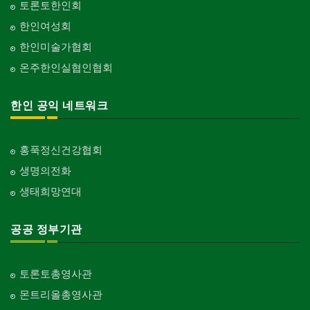
토론토한인회
한인여성회
한인미술가협회
온주한인실협인협회
한인 공익 네트워크
홍푹정신건강협회
생명의전화
생태희망연대
공공 정부기관
토론토총영사관
몬트리올총영사관