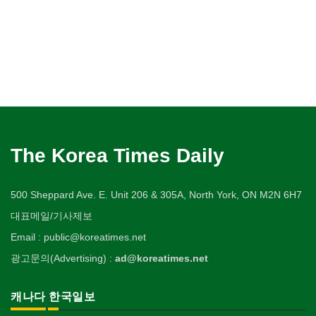
The Korea Times Daily
500 Sheppard Ave. E. Unit 206 & 305A, North York, ON M2N 6H7
대표메일/기사제보
Email : public@koreatimes.net
광고문의(Advertising) :
ad@koreatimes.net
캐나다 한국일보