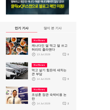
인기 기사
많이 본 기사
HotNews
캐나다인 덜 먹고 덜 쓰고
허리띠 졸라맨다
13 Jul 2026
0
HotNews
먹고 살기 힘든데 새차는
큰 부담
14 Jul 2026
0
HotNews
조성훈 장관 숙박비용 논
란
14 Jul 2026
2