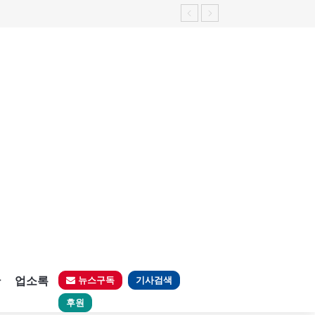
판
업소록
뉴스구독
기사검색
후원