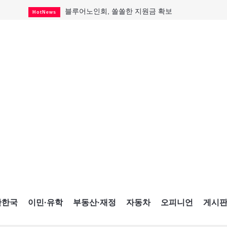
블루어노인회, 쏠쏠한 지원금 확보
HotNews
캐나다인 33% "생활비 부담에 보험 축소"
HotNews
"마약 범죄에 연루됐으니 돈 보내라"
HotNews
토론토 살사축제 총격 용의자 체포
HotNews
세계 10대 구조물서 내려오는 CN타워
CultureSports
이민자의 삶을 문학적 이야기로
CultureSports
미 총영사관 총격 용의자 2명 체포
HotNews
캐나다 공룡 화석, 주화로 탄생
CultureSports
"벌써 내년 여름이 기다려진다"
CultureSports
간한국
이민·유학
부동산·재정
자동차
오피니언
게시