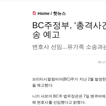
Home
/
핫뉴스
BC주정부, '총격사건
송 예고
변호사 선임...유가족 소송과
캐나다 
브리티시컬럼비아(BC)주가 지난 2월 발생한
을 예고했다.
니키 샤르마 BC주 법무장관은 7일 밴쿠버에
해 변호사를 선임했다고 밝혔다.