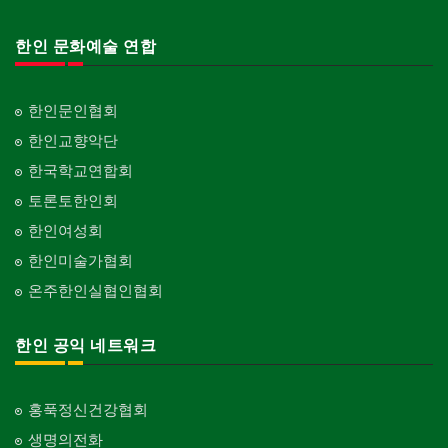
한인 문화예술 연합
한인문인협회
한인교향악단
한국학교연합회
토론토한인회
한인여성회
한인미술가협회
온주한인실협인협회
한인 공익 네트워크
홍푹정신건강협회
생명의전화