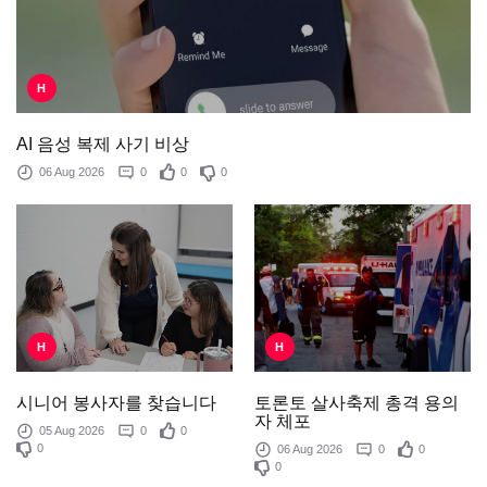
H
AI 음성 복제 사기 비상
06 Aug 2026
0
0
0
H
H
토론토 살사축제 총격 용의
시니어 봉사자를 찾습니다
자 체포
05 Aug 2026
0
0
0
06 Aug 2026
0
0
0