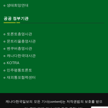
생태희망연대
공공 정부기관
토론토총영사관
몬트리올총영사관
벤쿠버총영사관
캐나다한국대사관
KOTRA
민주평통토론토
재외통포협력센터
캐나다한국일보의 모든 기사(content)는 저작권법의 보호를 받으