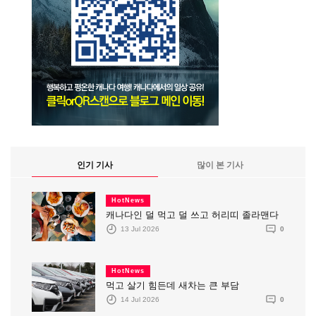
인기 기사
많이 본 기사
HotNews
캐나다인 덜 먹고 덜 쓰고 허리띠 졸라맨다
13 Jul 2026
0
HotNews
먹고 살기 힘든데 새차는 큰 부담
14 Jul 2026
0