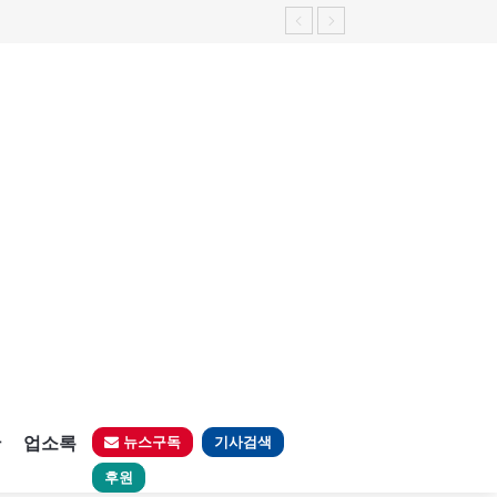
가능성 제기"
판
업소록
뉴스구독
기사검색
후원