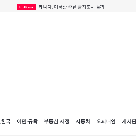
캐나다, 미국산 주류 금지조치 풀까
HotNews
"과도한 재산세 인상 억제"
HotNews
답 안 보이는 이란 전쟁
International
국세청 등 해킹 피해자 보상 청구 시작
HotNews
"美 정보기관, 독일 공항 폭발드론 러시아 소유 
International
성 접대하고, 유흥 주점서 공금 쓰고
HotNews
폭염에 다뉴브강 수위 낮아지자
International
구글과 메타가 발길 돌린 이유
Opinion
CNE에 한국의 맛과 멋 스며든다
HotNews
간한국
이민·유학
부동산·재정
자동차
오피니언
게시