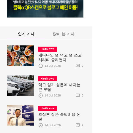
인기 기사
많이 본 기사
HotNews
캐나다인 덜 먹고 덜 쓰고
허리띠 졸라맨다
13 Jul 2026
0
HotNews
먹고 살기 힘든데 새차는
큰 부담
14 Jul 2026
0
HotNews
조성훈 장관 숙박비용 논
란
14 Jul 2026
2