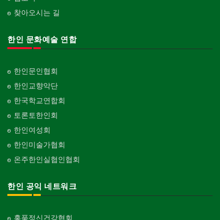
찾아오시는 길
한인 문화예술 연합
한인문인협회
한인교향악단
한국학교연합회
토론토한인회
한인여성회
한인미술가협회
온주한인실협인협회
한인 공익 네트워크
홍푹정신건강협회