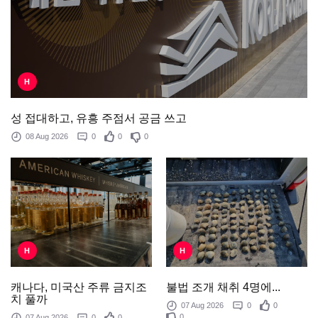
H
성 접대하고, 유흥 주점서 공금 쓰고
08 Aug 2026
0
0
0
H
H
불법 조개 채취 4명에...
캐나다, 미국산 주류 금지조
치 풀까
07 Aug 2026
0
0
0
07 Aug 2026
0
0