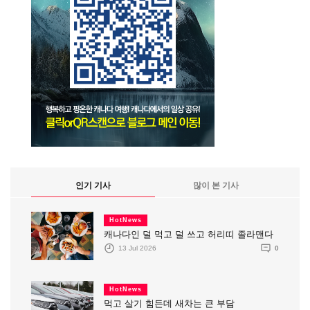
인기 기사
많이 본 기사
HotNews
캐나다인 덜 먹고 덜 쓰고 허리띠 졸라맨다
13 Jul 2026
0
HotNews
먹고 살기 힘든데 새차는 큰 부담