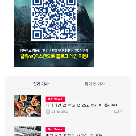
인기 기사
많이 본 기사
HotNews
캐나다인 덜 먹고 덜 쓰고 허리띠 졸라맨다
13 Jul 2026
0
HotNews
먹고 살기 힘든데 새차는 큰 부담