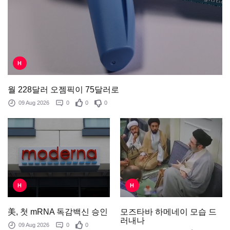
H
월 228달러 오젬픽이 75달러로
09 Aug 2026
0
0
0
H
H
모즈타바 하메네이 모습 드
美, 첫 mRNA 독감백신 승인
러내나
09 Aug 2026
0
0