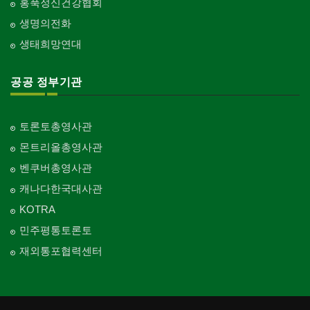
홍푹정신건강협회
생명의전화
생태희망연대
공공 정부기관
토론토총영사관
몬트리올총영사관
벤쿠버총영사관
캐나다한국대사관
KOTRA
민주평통토론토
재외통포협력센터