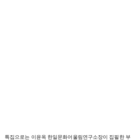
특집으로는 이윤옥 한일문화어울림연구소장이 집필한 부