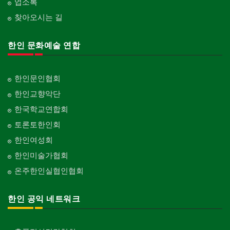
업소록
찾아오시는 길
한인 문화예술 연합
한인문인협회
한인교향악단
한국학교연합회
토론토한인회
한인여성회
한인미술가협회
온주한인실협인협회
한인 공익 네트워크