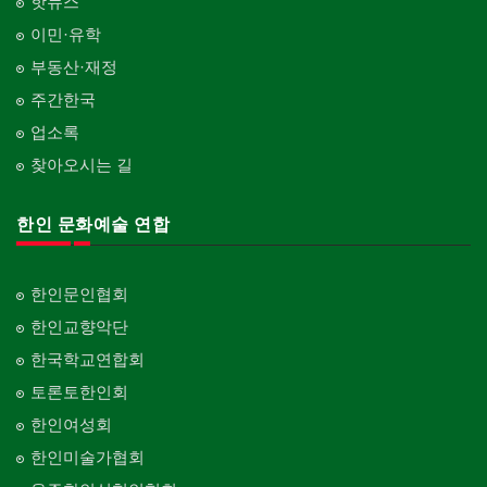
핫뉴스
이민·유학
부동산·재정
주간한국
업소록
찾아오시는 길
한인 문화예술 연합
한인문인협회
한인교향악단
한국학교연합회
토론토한인회
한인여성회
한인미술가협회