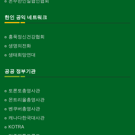
온주한인실협인협회
한인 공익 네트워크
홍푹정신건강협회
생명의전화
생태희망연대
공공 정부기관
토론토총영사관
몬트리올총영사관
벤쿠버총영사관
캐나다한국대사관
KOTRA