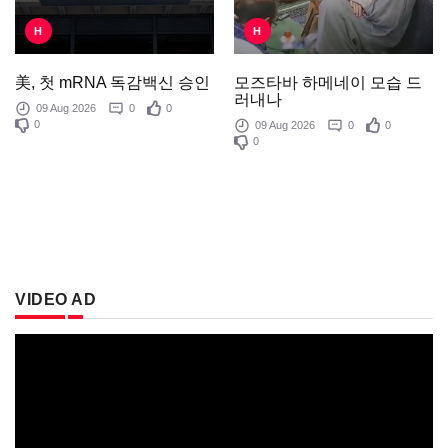
H
H
모즈타바 하메네이 모습 드
美, 첫 mRNA 독감백신 승인
러내나
09 Aug 2026
0
0
0
09 Aug 2026
0
0
0
VIDEO AD