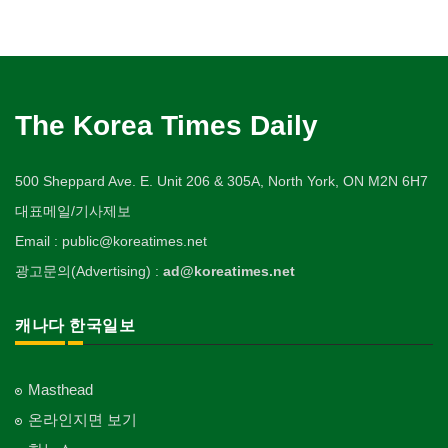
The Korea Times Daily
500 Sheppard Ave. E. Unit 206 & 305A, North York, ON M2N 6H7
대표메일/기사제보
Email : public@koreatimes.net
광고문의(Advertising) :
ad@koreatimes.net
캐나다 한국일보
Masthead
온라인지면 보기