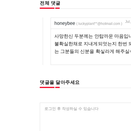
전체 댓글
Jul
honeybee
( luckyplant**@hotmail.com )
사망한신 두분께는 안탑까운 마음입니
불확실한채로 지내게되엇는지 한번 
는 그분들의 신분을 확싷라게 해주실
댓글을 달아주세요
로그인 후 작성하실 수 있습니다