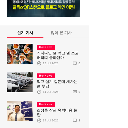
인기 기사
많이 본 기사
HotNews
캐나다인 덜 먹고 덜 쓰고
허리띠 졸라맨다
13 Jul 2026
0
HotNews
먹고 살기 힘든데 새차는
큰 부담
14 Jul 2026
0
HotNews
조성훈 장관 숙박비용 논
란
14 Jul 2026
2