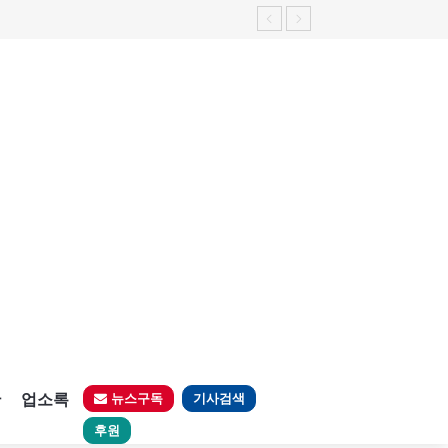
판
업소록
뉴스구독
기사검색
후원