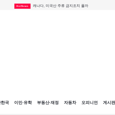
캐나다, 미국산 주류 금지조치 풀까
HotNews
제주 전국체전 10월16일 개막
CultureSports
퇴역 군용기, 산불 진화에 투입
HotNews
국세청 등 해킹 피해자 보상 청구 시작
HotNews
살사축제 총격 용의자 기소
HotNews
아동병원 직원 성범죄 혐의로 기소
HotNews
미국 영주권 수속 한인, 공항서 체포돼
HotNews
K-컬처 크루즈 타고 토론토 달군다
CultureSports
CNE에 한국의 맛과 멋 스며든다
HotNews
간한국
이민·유학
부동산·재정
자동차
오피니언
게시