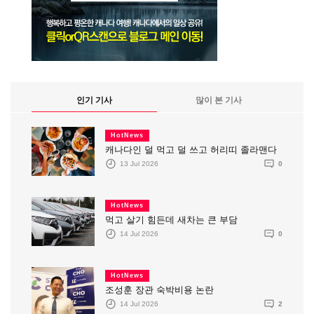
인기 기사
많이 본 기사
HotNews
캐나다인 덜 먹고 덜 쓰고 허리띠 졸라맨다
13 Jul 2026
0
HotNews
먹고 살기 힘든데 새차는 큰 부담
14 Jul 2026
0
HotNews
조성훈 장관 숙박비용 논란
14 Jul 2026
2