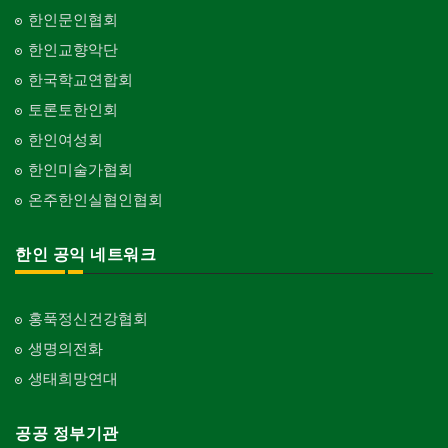
한인문인협회
한인교향악단
한국학교연합회
토론토한인회
한인여성회
한인미술가협회
온주한인실협인협회
한인 공익 네트워크
홍푹정신건강협회
생명의전화
생태희망연대
공공 정부기관