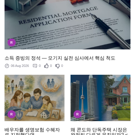
R
소득 증빙의 정석 — 모기지 실전 심사에서 핵심 척도
06 Aug 2026
0
0
0
R
R
배우자를 생명보험 수혜자
왜 콘도와 단독주택 시장은
로 지정했다면
완전히 다르게 움직일까? <