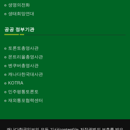
생명의전화
생태희망연대
공공 정부기관
토론토총영사관
몬트리올총영사관
벤쿠버총영사관
캐나다한국대사관
KOTRA
민주평통토론토
재외통포협력센터
캐나다한국일보의 모든 기사(content)는 저작권법의 보호를 받으