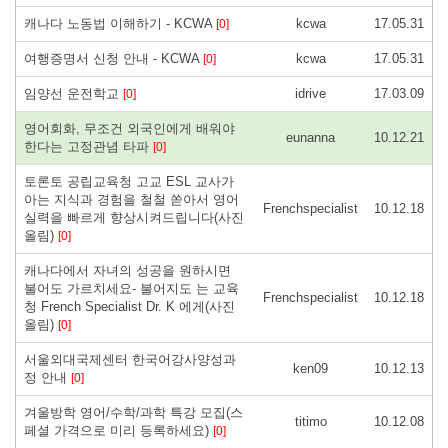
캐나다 노동법 이해하기 - KCWA
kcwa
17.05.31
[0]
여행증명서 신청 안내 - KCWA
kcwa
17.05.31
[0]
임양선 운전학교
idrive
17.03.09
[0]
영어회화, 무조건 외국인에게 배워야
eunanna
10.12.21
한다는 고정관념 타파
[0]
토론토 공립교육청 고교 ESL 교사가
아는 지식과 경험을 철철 쏟아서 영어
Frenchspecialist
10.12.18
실력을 빠르게 향상시켜드립니다(사진
올림)
[0]
캐나다에서 자녀의 성공을 원하시면
불어도 가르치세요- 불어지도 는 교육
Frenchspecialist
10.12.18
청 French Specialist Dr. K 에게(사진
올림)
[0]
서울외대국제센터 한국어강사양성과
ken09
10.12.13
정 안내
[0]
겨울방학 영어/수학/과학 특강 모집(스
titimo
10.12.08
페셜 가격으로 미리 등록하세요)
[0]