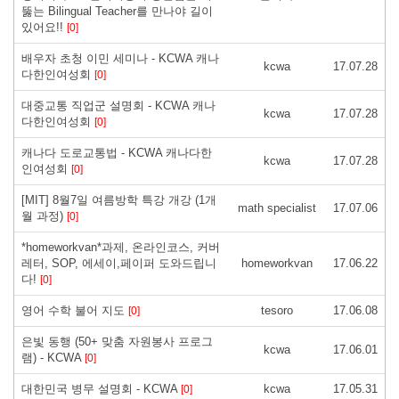
뚫는 Bilingual Teacher를 만나야 길이
있어요!!
[0]
배우자 초청 이민 세미나 - KCWA 캐나
kcwa
17.07.28
다한인여성회
[0]
대중교통 직업군 설명회 - KCWA 캐나
kcwa
17.07.28
다한인여성회
[0]
캐나다 도로교통법 - KCWA 캐나다한
kcwa
17.07.28
인여성회
[0]
[MIT] 8월7일 여름방학 특강 개강 (1개
math specialist
17.07.06
월 과정)
[0]
*homeworkvan*과제, 온라인코스, 커버
레터, SOP, 에세이,페이퍼 도와드립니
homeworkvan
17.06.22
다!
[0]
영어 수학 불어 지도
tesoro
17.06.08
[0]
은빛 동행 (50+ 맞춤 자원봉사 프로그
kcwa
17.06.01
램) - KCWA
[0]
대한민국 병무 설명회 - KCWA
kcwa
17.05.31
[0]