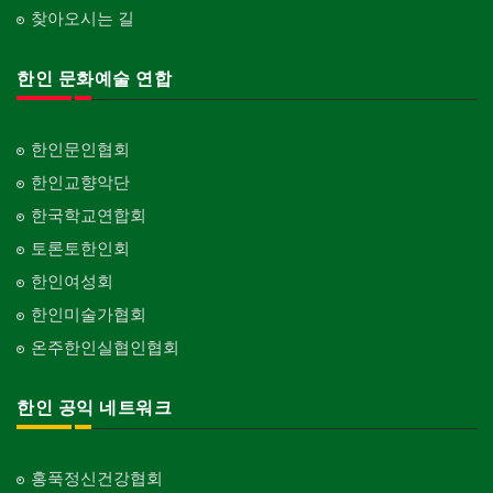
찾아오시는 길
한인 문화예술 연합
한인문인협회
한인교향악단
한국학교연합회
토론토한인회
한인여성회
한인미술가협회
온주한인실협인협회
한인 공익 네트워크
홍푹정신건강협회