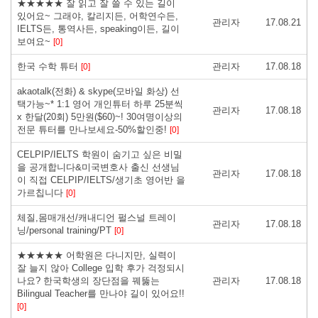
★★★★★ 잘 읽고 잘 쓸 수 있는 길이
있어요~ 그래야, 칼리지든, 어학연수든,
관리자
17.08.21
IELTS든, 통역사든, speaking이든, 길이
보여요~
[0]
한국 수학 튜터
관리자
17.08.18
[0]
akaotalk(전화) & skype(모바일 화상) 선
택가능~* 1:1 영어 개인튜터 하루 25분씩
관리자
17.08.18
x 한달(20회) 5만원($60)~! 30여명이상의
전문 튜터를 만나보세요-50%할인중!
[0]
CELPIP/IELTS 학원이 숨기고 싶은 비밀
을 공개합니다&미국변호사 출신 선생님
관리자
17.08.18
이 직접 CELPIP/IELTS/생기초 영어반 을
가르칩니다
[0]
체질,몸매개선/캐내디언 펄스널 트레이
관리자
17.08.18
닝/personal training/PT
[0]
★★★★★ 어학원은 다니지만, 실력이
잘 늘지 않아 College 입학 후가 걱정되시
나요? 한국학생의 장단점을 꿰뚫는
관리자
17.08.18
Bilingual Teacher를 만나야 길이 있어요!!
[0]