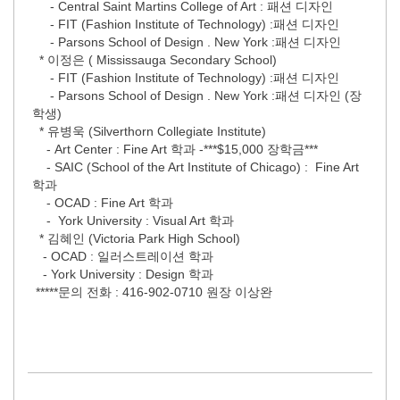
- Central Saint Martins College of Art : 패션 디자인
- FIT (Fashion Institute of Technology) :패션 디자인
- Parsons School of Design . New York :패션 디자인
* 이정은 ( Mississauga Secondary School)
- FIT (Fashion Institute of Technology) :패션 디자인
- Parsons School of Design . New York :패션 디자인 (장
학생)
* 유병욱 (Silverthorn Collegiate Institute)
- Art Center : Fine Art 학과 -***$15,000 장학금***
- SAIC (School of the Art Institute of Chicago) : Fine Art
학과
- OCAD : Fine Art 학과
- York University : Visual Art 학과
* 김혜인 (Victoria Park High School)
- OCAD : 일러스트레이션 학과
- York University : Design 학과
*****문의 전화 : 416-902-0710 원장 이상완