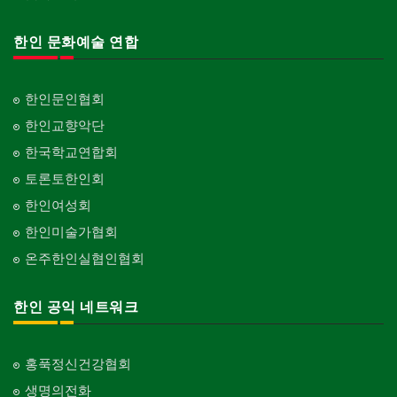
한인 문화예술 연합
한인문인협회
한인교향악단
한국학교연합회
토론토한인회
한인여성회
한인미술가협회
온주한인실협인협회
한인 공익 네트워크
홍푹정신건강협회
생명의전화