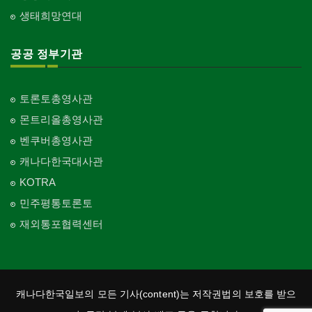
생태희망연대
공공 정부기관
토론토총영사관
몬트리올총영사관
벤쿠버총영사관
캐나다한국대사관
KOTRA
민주평통토론토
재외통포협력센터
캐나다한국일보의 모든 기사(content)는 저작권법의 보호를 받으