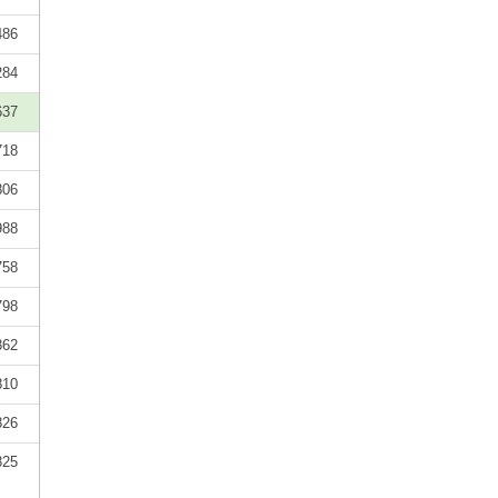
486
284
637
718
806
988
758
798
862
810
826
825