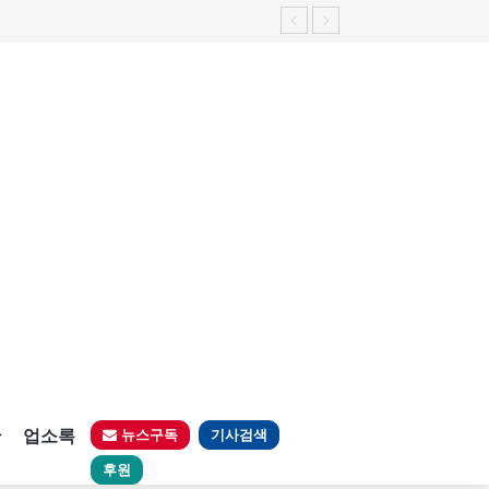
판
업소록
뉴스구독
기사검색
후원