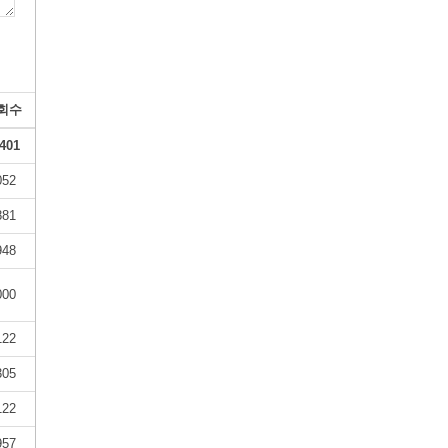
회수
401
052
881
948
000
122
305
122
957