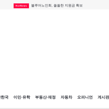
블루어노인회, 쏠쏠한 지원금 확보
HotNews
캐나다인 33% "생활비 부담에 보험 축소"
HotNews
"마약 범죄에 연루됐으니 돈 보내라"
HotNews
토론토 살사축제 총격 용의자 체포
HotNews
세계 10대 구조물서 내려오는 CN타워
CultureSports
이민자의 삶을 문학적 이야기로
CultureSports
미 총영사관 총격 용의자 2명 체포
HotNews
캐나다 공룡 화석, 주화로 탄생
CultureSports
"벌써 내년 여름이 기다려진다"
CultureSports
간한국
이민·유학
부동산·재정
자동차
오피니언
게시