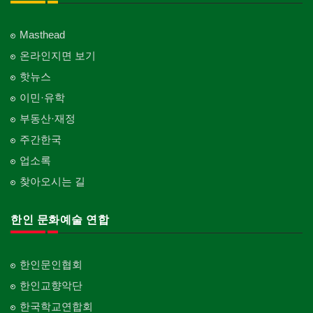
Masthead
온라인지면 보기
핫뉴스
이민·유학
부동산·재정
주간한국
업소록
찾아오시는 길
한인 문화예술 연합
한인문인협회
한인교향악단
한국학교연합회