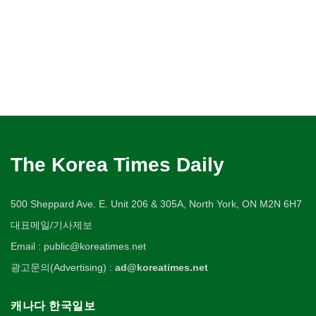
The Korea Times Daily
500 Sheppard Ave. E. Unit 206 & 305A, North York, ON M2N 6H7
대표메일/기사제보
Email : public@koreatimes.net
광고문의(Advertising) :
ad@koreatimes.net
캐나다 한국일보