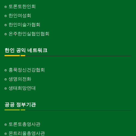
토론토한인회
한인여성회
한인미술가협회
온주한인실협인협회
한인 공익 네트워크
홍푹정신건강협회
생명의전화
생태희망연대
공공 정부기관
토론토총영사관
몬트리올총영사관