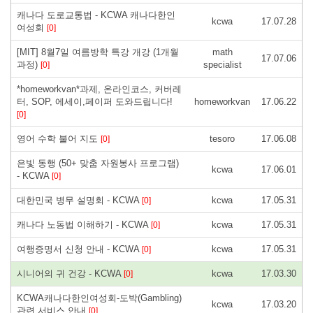
캐나다 도로교통법 - KCWA 캐나다한인
kcwa
17.07.28
여성회
[0]
[MIT] 8월7일 여름방학 특강 개강 (1개월
math
17.07.06
과정)
specialist
[0]
*homeworkvan*과제, 온라인코스, 커버레
터, SOP, 에세이,페이퍼 도와드립니다!
homeworkvan
17.06.22
[0]
영어 수학 불어 지도
tesoro
17.06.08
[0]
은빛 동행 (50+ 맞춤 자원봉사 프로그램)
kcwa
17.06.01
- KCWA
[0]
대한민국 병무 설명회 - KCWA
kcwa
17.05.31
[0]
캐나다 노동법 이해하기 - KCWA
kcwa
17.05.31
[0]
여행증명서 신청 안내 - KCWA
kcwa
17.05.31
[0]
시니어의 귀 건강 - KCWA
kcwa
17.03.30
[0]
KCWA캐나다한인여성회-도박(Gambling)
kcwa
17.03.20
관련 서비스 안내
[0]